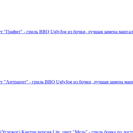
 "Графит" - гриль BBQ UglyJog из бочки, лучшая замена мангала
 "Антрацит" - гриль BBQ UglyJog из бочки, лучшая замена манга
(Углежог) Кантри версия Lite, цвет "Медь" - гриль бочка по дост