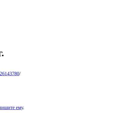
.
26143780
/
пишите ему
.