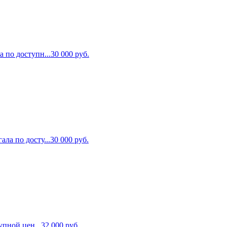
 по доступн...
30 000
руб.
ла по досту...
30 000
руб.
упной цен...
32 000
руб.