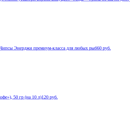
ес Чипсы Энерджи премиум-класса для любых рыб
60
руб.
е»), 50 гр (на 10 л)
120
руб.