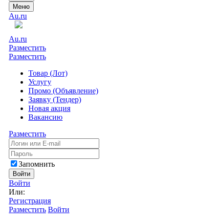
Меню
Au.ru
Au.ru
Разместить
Разместить
Товар (Лот)
Услугу
Промо (Объявление)
Заявку (Тендер)
Новая акция
Вакансию
Разместить
Запомнить
Войти
Войти
Или:
Регистрация
Разместить
Войти