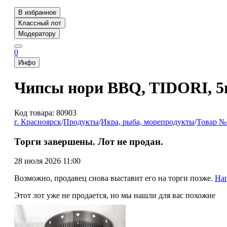
В избранное
Классный лот
Модератору
0
Инфо
Чипсы нори BBQ, TIDORI, 5г
Код товара: 80903
г. Красноярск
/
Продукты
/
Икра, рыба, морепродукты
/
Товар №
Торги завершены. Лот не продан.
28 июля 2026 11:00
Возможно, продавец снова выставит его на торги позже.
На
Этот лот уже не продается, но мы нашли для вас похожие