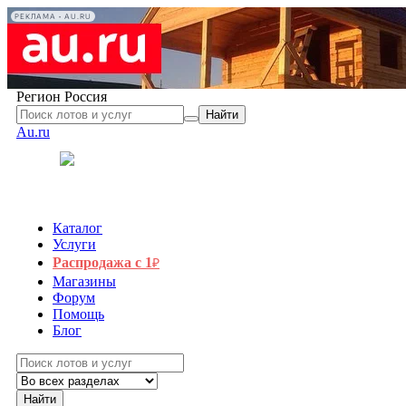
РЕКЛАМА • AU.RU
Регион
Россия
Найти
Au.ru
Каталог
Услуги
Распродажа с 1
₽
Магазины
Форум
Помощь
Блог
Найти