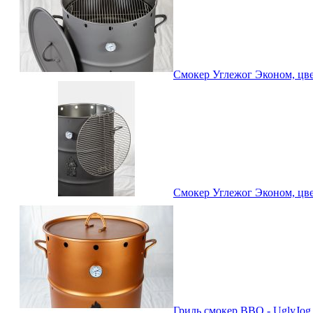
Смокер Углежог Эконом, цвет
Смокер Углежог Эконом, цвет
Гриль смокер BBQ - UglyJog 