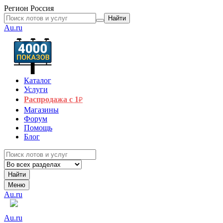
Регион
Россия
Найти
Au.ru
Каталог
Услуги
Распродажа с 1
₽
Магазины
Форум
Помощь
Блог
Найти
Меню
Au.ru
Au.ru