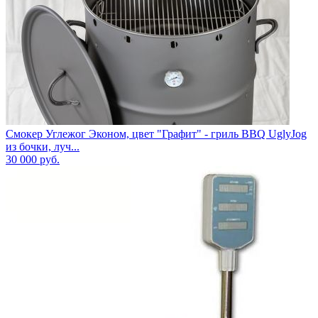
Смокер Углежог Эконом, цвет "Графит" - гриль BBQ UglyJog
из бочки, луч...
30 000
руб.