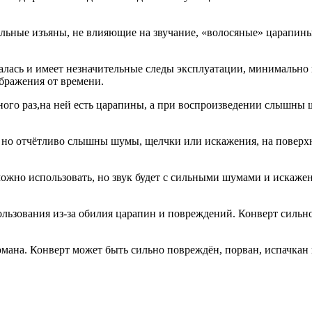
льные изъяны, не влияющие на звучание, «волосяные» царапины 
алась и имеет незначительные следы эксплуатации, минимально 
ображения от времени.
много раз,на ней есть царапины, а при воспроизведении слышн
, но отчётливо слышны шумы, щелчки или искажения, на поверхн
ожно использовать, но звук будет с сильными шумами и искажен
пользования из-за обилия царапин и повреждений. Конверт сильн
омана. Конверт может быть сильно повреждён, порван, испачкан