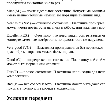
прослушана считанное число раз.
Mint (M ) — почти идеальное состояние. Допустимы минима
иметь незначительные изъяны, не портящие внешний вид.
Near mint (NM) — отличное состояние. Пластинка проигрыв
может иметь потёртости на углах и рёбрах или желтизну из
Excellent (EX) — Очевидно, что пластинка проигрывалась 
конверте заметные потёртости, но целостность не нарушена.
Very good (VG) — Пластинка проигрывается без перескоков
края стёрты, корешок может быть порван.
Good (G) — посредственное состояние. Пластинку всё ещё м
может быть порван или испачкан.
Fair (F) — плохое состояние. Пластинка непригодна для ис
комплектации.
Bad (B) — всё совсем плохо. Пластинка может быть даже сл
покупать только для галочки в коллекции.
Условия передачи