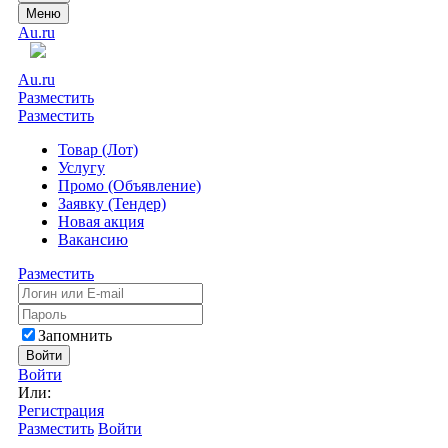
Меню
Au.ru
Au.ru
Разместить
Разместить
Товар (Лот)
Услугу
Промо (Объявление)
Заявку (Тендер)
Новая акция
Вакансию
Разместить
Запомнить
Войти
Войти
Или:
Регистрация
Разместить
Войти