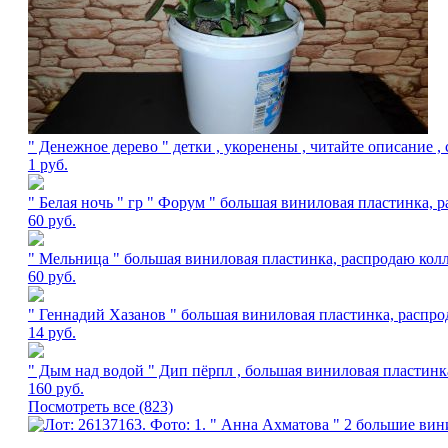
" Денежное дерево " детки , укоренены , читайте описание ,
1
руб.
" Белая ночь " гр " Форум " большая виниловая пластинка,
60
руб.
" Мельница " большая виниловая пластинка, распродаю кол
60
руб.
" Геннадий Хазанов " большая виниловая пластинка, распр
14
руб.
" Дым над водой " Дип пёрпл , большая виниловая пластинк
160
руб.
Посмотреть все (823)