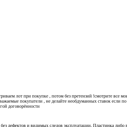
риваем лот при покупке , потом без претензий !смотрите все мои 
. уважаемые покупатели , не делайте необдуманных ставок если п
ругой договорённости
 без дефектов и видимых следов эксплуатации. Пластинка либо 