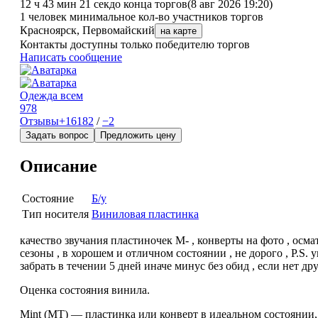
12 ч 43 мин 21 сек
до конца торгов
(8 авг 2026 19:20)
1 человек
минимальное кол-во участников торгов
Красноярск, Первомайский
на карте
Контакты доступны только победителю торгов
Написать сообщение
Одежда всем
978
Отзывы
+16182
/
−2
Задать вопрос
Предложить цену
Описание
Состояние
Б/у
Тип носителя
Виниловая пластинка
качество звучания пластиночек M- , конверты на фото , осмат
сезоны , в хорошем и отличном состоянии , не дорого , Р.S
забрать в течении 5 дней иначе минус без обид , если нет д
Оценка состояния винила.
Mint (MT) — пластинка или конверт в идеальном состоянии,