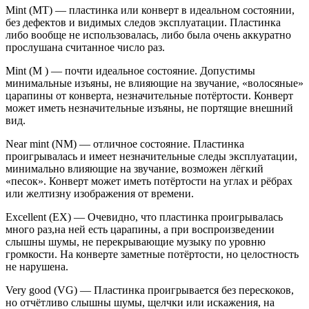
Mint (MT) — пластинка или конверт в идеальном состоянии,
без дефектов и видимых следов эксплуатации. Пластинка
либо вообще не использовалась, либо была очень аккуратно
прослушана считанное число раз.
Mint (M ) — почти идеальное состояние. Допустимы
минимальные изъяны, не влияющие на звучание, «волосяные»
царапины от конверта, незначительные потёртости. Конверт
может иметь незначительные изъяны, не портящие внешний
вид.
Near mint (NM) — отличное состояние. Пластинка
проигрывалась и имеет незначительные следы эксплуатации,
минимально влияющие на звучание, возможен лёгкий
«песок». Конверт может иметь потёртости на углах и рёбрах
или желтизну изображения от времени.
Excellent (EX) — Очевидно, что пластинка проигрывалась
много раз,на ней есть царапины, а при воспроизведении
слышны шумы, не перекрывающие музыку по уровню
громкости. На конверте заметные потёртости, но целостность
не нарушена.
Very good (VG) — Пластинка проигрывается без перескоков,
но отчётливо слышны шумы, щелчки или искажения, на