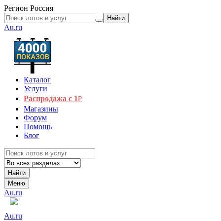
Регион
Россия
Найти
Au.ru
Каталог
Услуги
Распродажа с 1
₽
Магазины
Форум
Помощь
Блог
Найти
Меню
Au.ru
Au.ru