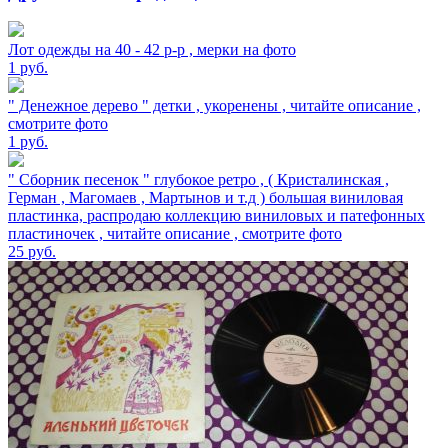
Лот одежды на 40 - 42 р-р , мерки на фото
1
руб.
" Денежное дерево " детки , укоренены , читайте описание ,
смотрите фото
1
руб.
" Сборник песенок " глубокое ретро , ( Кристалинская ,
Герман , Магомаев , Мартынов и т.д ) большая виниловая
пластинка, распродаю коллекцию виниловых и патефонных
пластиночек , читайте описание , смотрите фото
25
руб.