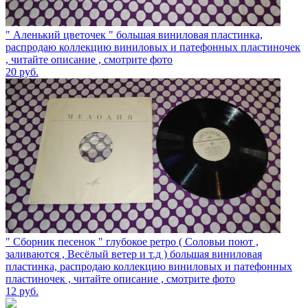
" Аленький цветочек " большая виниловая пластинка,
распродаю коллекцию виниловых и патефонных пластиночек
, читайте описание , смотрите фото
20
руб.
" Сборник песенок " глубокое ретро ( Соловьи поют ,
заливаются , Весёлый ветер и т.д ) большая виниловая
пластинка, распродаю коллекцию виниловых и патефонных
пластиночек , читайте описание , смотрите фото
12
руб.