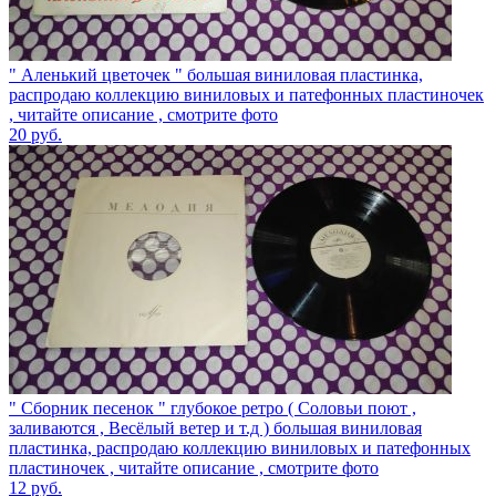
" Аленький цветочек " большая виниловая пластинка,
распродаю коллекцию виниловых и патефонных пластиночек
, читайте описание , смотрите фото
20
руб.
" Сборник песенок " глубокое ретро ( Соловьи поют ,
заливаются , Весёлый ветер и т.д ) большая виниловая
пластинка, распродаю коллекцию виниловых и патефонных
пластиночек , читайте описание , смотрите фото
12
руб.