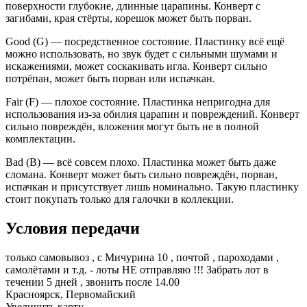
поверхности глубокие, длинные царапины. Конверт с
загибами, края стёрты, корешок может быть порван.
Good (G) — посредственное состояние. Пластинку всё ещё
можно использовать, но звук будет с сильными шумами и
искажениями, может соскакивать игла. Конверт сильно
потрёпан, может быть порван или испачкан.
Fair (F) — плохое состояние. Пластинка непригодна для
использования из-за обилия царапин и повреждений. Конверт
сильно повреждён, вложения могут быть не в полной
комплектации.
Bad (B) — всё совсем плохо. Пластинка может быть даже
сломана. Конверт может быть сильно повреждён, порван,
испачкан и присутствует лишь номинально. Такую пластинку
стоит покупать только для галочки в коллекции.
Условия передачи
только самовывоз , с Мичурина 10 , почтой , пароходами ,
самолётами и т.д. - лоты НЕ отправляю !!! Забрать лот в
течении 5 дней , звонить после 14.00
Красноярск, Первомайский
Увеличить карту