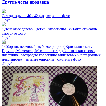
Другие лоты продавца
Лот одежды на 40 - 42 р-р , мерки на фото
1
руб.
" Денежное дерево " детки , укоренены , читайте описание ,
смотрите фото
1
руб.
" Сборник песенок " глубокое ретро , ( Кристалинская ,
Герман , Магомаев , Мартынов и т.д ) большая виниловая
пластинка, распродаю коллекцию виниловых и патефонных
пластиночек , читайте описание , смотрите фото
25
руб.