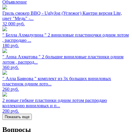
Объявление
Гриль смокер BBQ - UglyJog (Углежог) Кантри версия Lite,
цвет "Медь" -...
32 000
руб.
" Белла Ахмадулина " 2 виниловые пластиночки одним лотом
, распродаю ...
180
руб.
" Анна Ахматова " 2 большие виниловые пластинки одним
лотом , распрод...
360
руб.
" Алла Баянова " комплект из 3х больших виниловых
пластинок одним лото...
260
руб.
2 новые гибкие пластинки одним лотом распродаю
коллекцию виниловых и п...
200
руб.
Показать еще
Вопросы