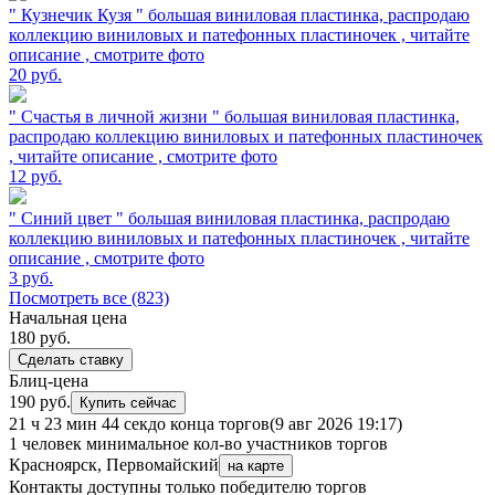
" Кузнечик Кузя " большая виниловая пластинка, распродаю
коллекцию виниловых и патефонных пластиночек , читайте
описание , смотрите фото
20
руб.
" Счастья в личной жизни " большая виниловая пластинка,
распродаю коллекцию виниловых и патефонных пластиночек
, читайте описание , смотрите фото
12
руб.
" Синий цвет " большая виниловая пластинка, распродаю
коллекцию виниловых и патефонных пластиночек , читайте
описание , смотрите фото
3
руб.
Посмотреть все (823)
Начальная цена
180
руб.
Сделать ставку
Блиц-цена
190 руб.
Купить сейчас
21 ч 23 мин 44 сек
до конца торгов
(9 авг 2026 19:17)
1 человек
минимальное кол-во участников торгов
Красноярск, Первомайский
на карте
Контакты доступны только победителю торгов