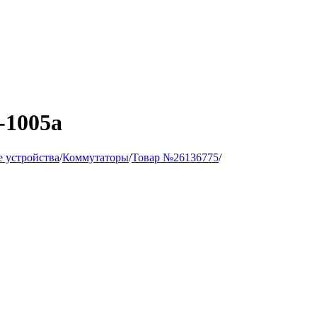
-1005a
 устройства
/
Коммутаторы
/
Товар №26136775
/