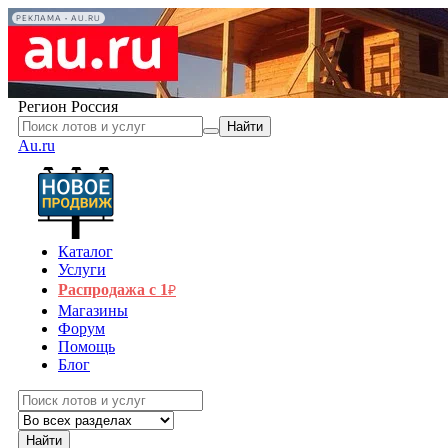
РЕКЛАМА • AU.RU
Регион
Россия
Найти
Au.ru
Каталог
Услуги
Распродажа с 1
₽
Магазины
Форум
Помощь
Блог
Найти