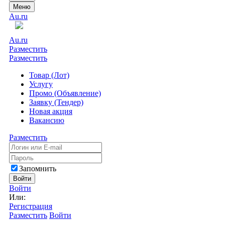
Меню
Au.ru
Au.ru
Разместить
Разместить
Товар (Лот)
Услугу
Промо (Объявление)
Заявку (Тендер)
Новая акция
Вакансию
Разместить
Запомнить
Войти
Войти
Или:
Регистрация
Разместить
Войти