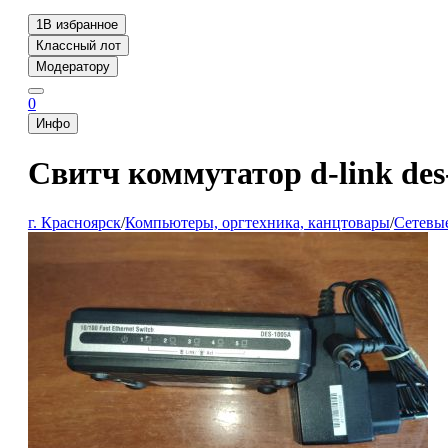
1
В избранное
Классный лот
Модератору
0
Инфо
Свитч коммутатор d-link des
г. Красноярск
/
Компьютеры, оргтехника, канцтовары
/
Сетевые