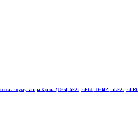
ки или аккумулятора Крона (1604, 6F22, 6R61, 1604A, 6LF22, 6L