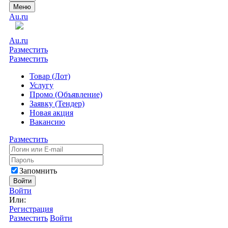
Меню
Au.ru
Au.ru
Разместить
Разместить
Товар (Лот)
Услугу
Промо (Объявление)
Заявку (Тендер)
Новая акция
Вакансию
Разместить
Запомнить
Войти
Войти
Или:
Регистрация
Разместить
Войти