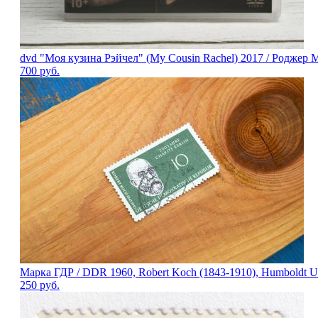
dvd "Моя кузина Рэйчел" (My Cousin Rachel) 2017 / Роджер 
700
руб.
Марка ГДР / DDR 1960, Robert Koch (1843-1910), Humboldt Uni
250
руб.