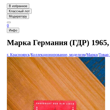
В избранное
Классный лот
Модератору
0
Инфо
Марка Германия (ГДР) 1965
г. Красноярск
/
Коллекционирование, моделизм
/
Марки
/
Товар