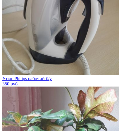
Утюг Philips рабочий б/у
350
руб.