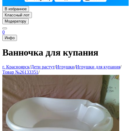
В избранное
Классный лот
Модератору
0
Инфо
Ванночка для купания
г. Красноярск
/
Дети растут
/
Игрушки
/
Игрушки для купания
/
Товар №26133351
/