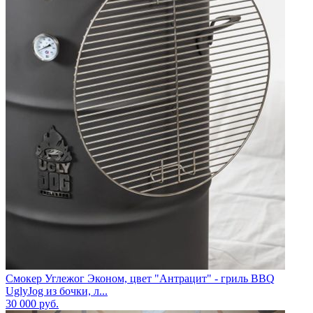
Смокер Углежог Эконом, цвет "Антрацит" - гриль BBQ
UglyJog из бочки, л...
30 000
руб.