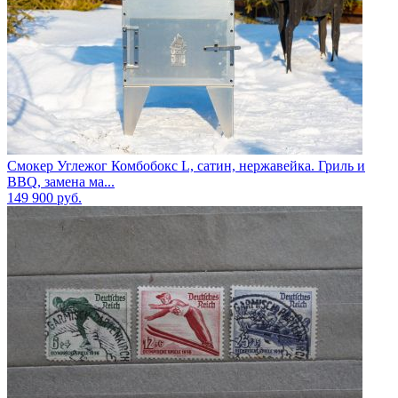
Смокер Углежог Комбобокс L, сатин, нержавейка. Гриль и
BBQ, замена ма...
149 900
руб.