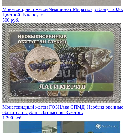
Монетовидный жетон Чемпионат Мира по футболу - 2026.
Цветной. В капсуле.
500
руб.
Монетовидный жетон ГОЗНАка СПМД. Необыкновенные
обитатели глубин. Латимерия. 3 жетон.
1 200
руб.