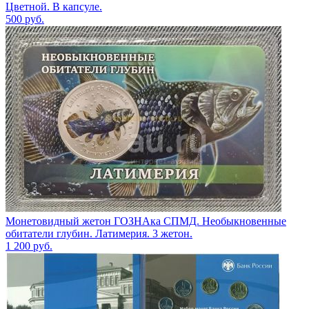
Цветной. В капсуле.
500
руб.
Монетовидный жетон ГОЗНАка СПМД. Необыкновенные
обитатели глубин. Латимерия. 3 жетон.
1 200
руб.