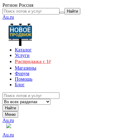
Регион
Россия
Найти
Au.ru
Каталог
Услуги
Распродажа с 1
₽
Магазины
Форум
Помощь
Блог
Найти
Меню
Au.ru
Au.ru