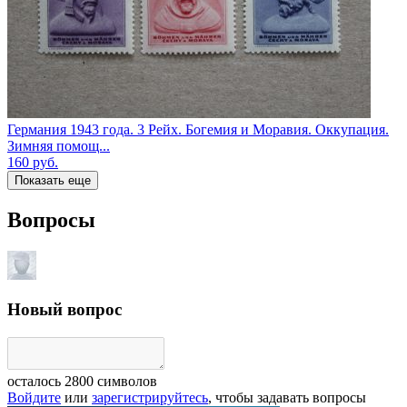
Германия 1943 года. 3 Рейх. Богемия и Моравия. Оккупация.
Зимняя помощ...
160
руб.
Показать еще
Вопросы
Новый вопрос
осталось
2800
символов
Войдите
или
зарегистрируйтесь
, чтобы задавать вопросы