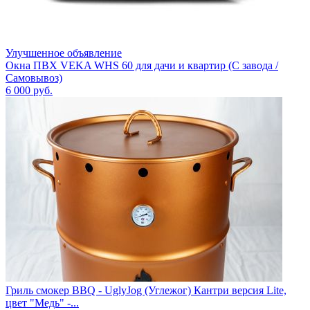
Улучшенное объявление
Окна ПВХ VEKA WHS 60 для дачи и квартир (С завода /
Самовывоз)
6 000
руб.
Гриль смокер BBQ - UglyJog (Углежог) Кантри версия Lite,
цвет "Медь" -...