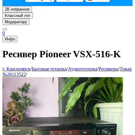
2
В избранное
Классный лот
Модератору
0
Инфо
Ресивер Pioneer VSX-516-K
г. Красноярск
/
Бытовая техника
/
Аудиотехника
/
Ресиверы
/
Товар
№26113522
/