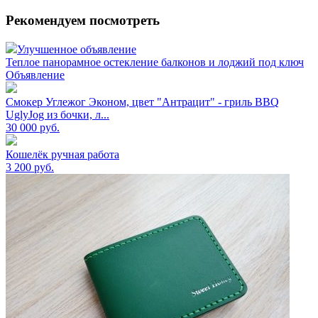
Рекомендуем посмотреть
Улучшенное объявление
Теплое панорамное остекление балконов и лоджий под ключ
Объявление
Смокер Углежог Эконом, цвет "Антрацит" - гриль BBQ
UglyJog из бочки, л...
30 000
руб.
Кошелёк ручная работа
3 200
руб.