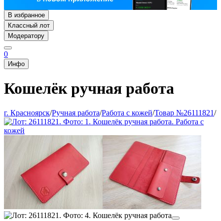
В избранное
Классный лот
Модератору
0
Инфо
Кошелёк ручная работа
г. Красноярск
/
Ручная работа
/
Работа с кожей
/
Товар №26111821
/