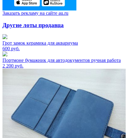
Заказать рекламу на сайте au.ru
Другие лоты продавца
Грот замок керамика для аквариума
600
руб.
Портмоне бумажник для автодокументов ручная работа
2 200
руб.