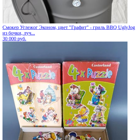
Смокер Углежог Эконом, цвет "Графит" - гриль BBQ UglyJog
из бочки, луч...
30 000
руб.