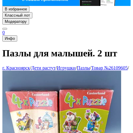
В избранное
Классный лот
Модератору
0
Инфо
Пазлы для малышей. 2 шт
г. Красноярск
/
Дети растут
/
Игрушки
/
Пазлы
/
Товар №26109605
/