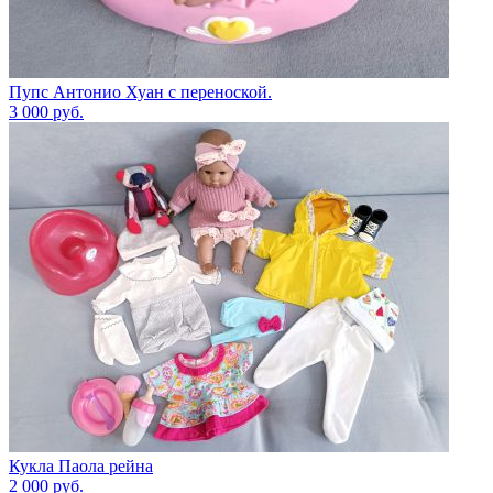
Пупс Антонио Хуан с переноской.
3 000
руб.
Кукла Паола рейна
2 000
руб.