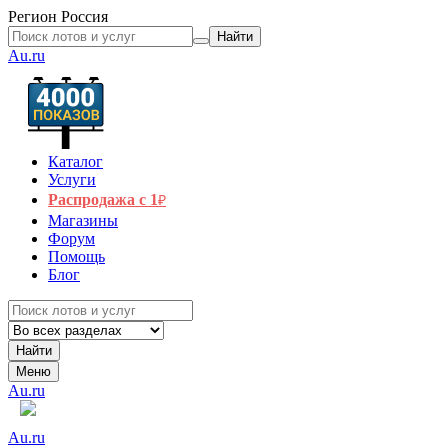
Регион
Россия
Найти
Au.ru
Каталог
Услуги
Распродажа с 1
₽
Магазины
Форум
Помощь
Блог
Найти
Меню
Au.ru
Au.ru