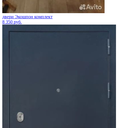
двери Экошпон комплект
8 350
руб.