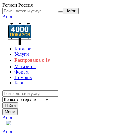
Регион
Россия
Найти
Au.ru
Каталог
Услуги
Распродажа с 1
₽
Магазины
Форум
Помощь
Блог
Найти
Меню
Au.ru
Au.ru