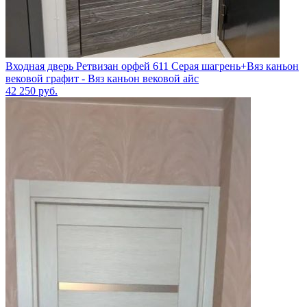
Входная дверь Ретвизан орфей 611 Серая шагрень+Вяз каньон
вековой графит - Вяз каньон вековой айс
42 250
руб.