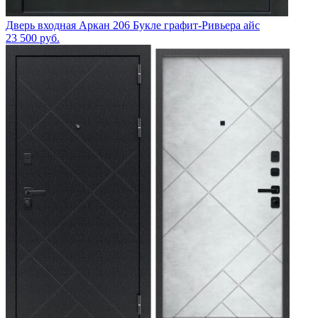
Дверь входная Аркан 206 Букле графит-Ривьера айс
23 500
руб.