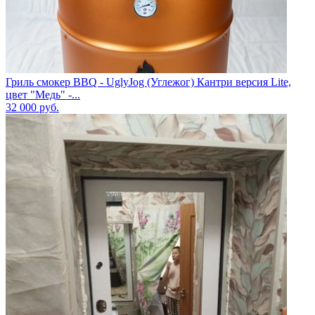
Гриль смокер BBQ - UglyJog (Углежог) Кантри версия Lite,
цвет "Медь" -...
32 000
руб.