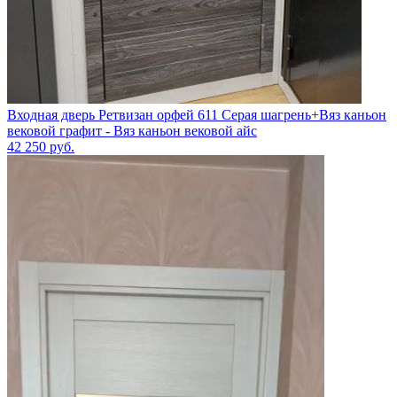
Входная дверь Ретвизан орфей 611 Серая шагрень+Вяз каньон
вековой графит - Вяз каньон вековой айс
42 250
руб.