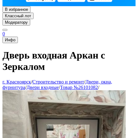
В избранное
Классный лот
Модератору
0
Инфо
Дверь входная Аркан с
Зеркалом
г. Красноярск
/
Строительство и ремонт
/
Двери, окна,
фурнитура
/
Двери входные
/
Товар №26101082
/