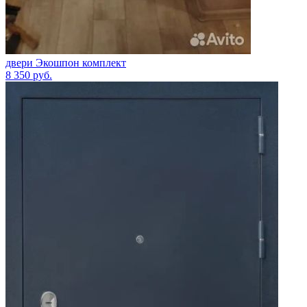
двери Экошпон комплект
8 350
руб.