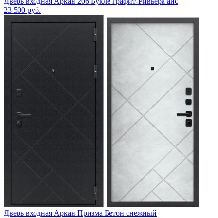
Дверь входная Аркан 206 Букле графит-Ривьера айс
23 500
руб.
Дверь входная Аркан Призма Бетон снежный