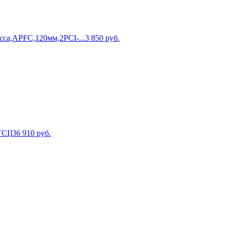
а,APFC,120мм,2PCI-...
3 850
руб.
TCI]
36 910
руб.