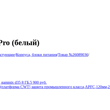
Pro (белый)
ктующие
/
Корпуса, блоки питания
/
Товар №26089036
/
 gammix d35 8 ГБ.
5 900
руб.
платформа CWT!,защита промышленного класса,APFC,120мм,2P