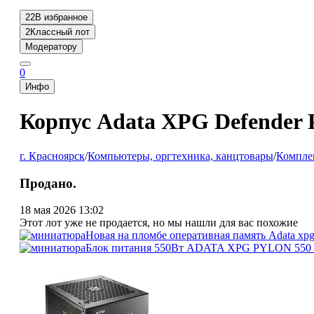
22
В избранное
2
Классный лот
Модератору
0
Инфо
Корпус Adata XPG Defender 
г. Красноярск
/
Компьютеры, оргтехника, канцтовары
/
Компле
Продано.
18 мая 2026 13:02
Этот лот уже не продается, но мы нашли для вас похожие
Новая на пломбе оперативная память Adata xpg
Блок питания 550Вт ADATA XPG PYLON 550 (