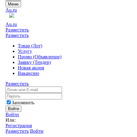
Меню
Au.ru
Au.ru
Разместить
Разместить
Товар (Лот)
Услугу
Промо (Объявление)
Заявку (Тендер)
Новая акция
Вакансию
Разместить
Запомнить
Войти
Войти
Или:
Регистрация
Разместить
Войти