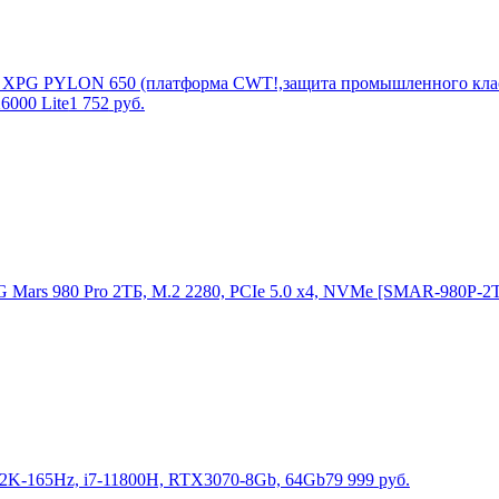
XPG PYLON 650 (платформа CWT!,защита промышленного класс
000 Lite
1 752
руб.
Mars 980 Pro 2ТБ, M.2 2280, PCIe 5.0 x4, NVMe [SMAR-980P-2
K-165Hz, i7-11800H, RTX3070-8Gb, 64Gb
79 999
руб.