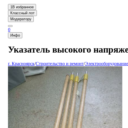
1
В избранное
Классный лот
Модератору
0
Инфо
Указатель высокого напряж
г. Красноярск
/
Строительство и ремонт
/
Электрооборудовани