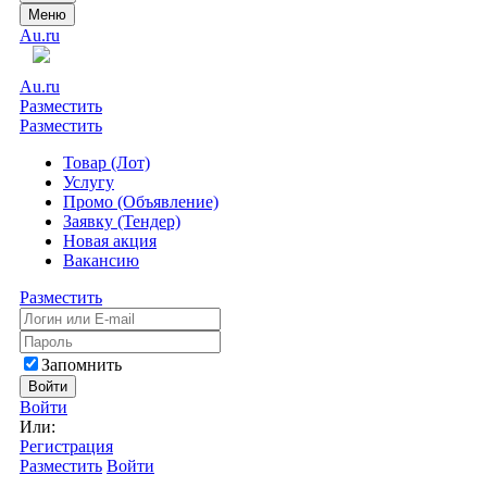
Меню
Au.ru
Au.ru
Разместить
Разместить
Товар (Лот)
Услугу
Промо (Объявление)
Заявку (Тендер)
Новая акция
Вакансию
Разместить
Запомнить
Войти
Войти
Или:
Регистрация
Разместить
Войти