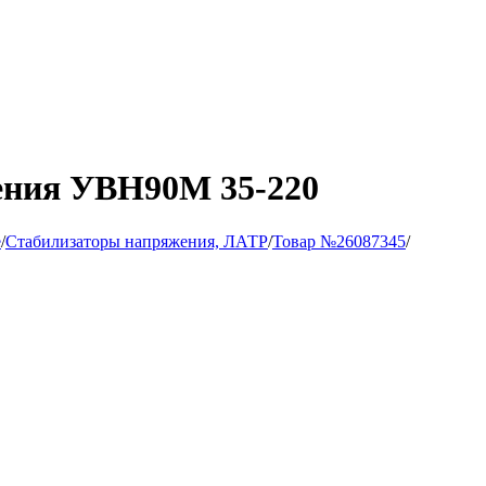
ения УВН90М 35-220
е
/
Стабилизаторы напряжения, ЛАТР
/
Товар №26087345
/