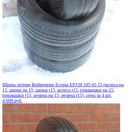
Шины летние Bridgestone Ecopia EP150 195 65 15 (колеса на
15, шины на 15, шины r15, колеса r15, покрышки на 15,
покрышки r15, резина на 15, резина r15), цена за 4 шт.
4 699
руб.