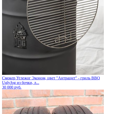
Смокер Углежог Эконом, цвет "Антрацит" - гриль BBQ
UglyJog из бочки, л...
30 000
руб.