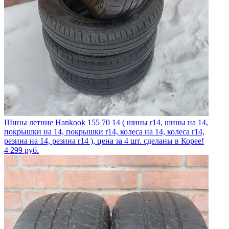
Шины летние Hankook 155 70 14 ( шины r14, шины на 14,
покрышки на 14, покрышки r14, колеса на 14, колеса r14,
резина на 14, резина r14 ), цена за 4 шт. сделаны в Корее!
4 299
руб.