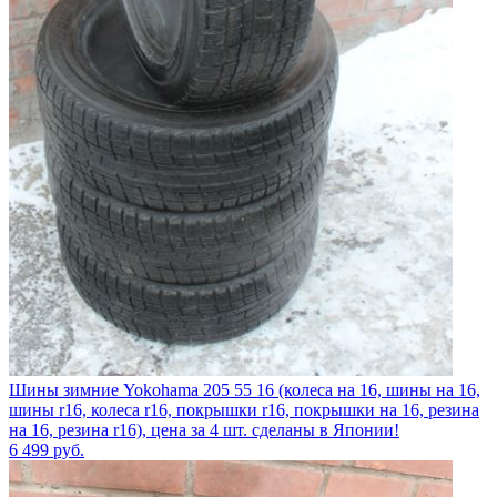
Шины зимние Yokohama 205 55 16 (колеса на 16, шины на 16,
шины r16, колеса r16, покрышки r16, покрышки на 16, резина
на 16, резина r16), цена за 4 шт. сделаны в Японии!
6 499
руб.