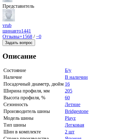
Представитель
vrub
шинавто
1441
Отзывы
+1568
/
−0
Задать вопрос
Описание
Состояние
Б/у
Наличие
В наличии
Посадочный диаметр, дюйм
16
Ширина профиля, мм
205
Высота профиля, %
60
Сезонность
Летние
Производитель шины
Bridgestone
Модель шины
Playz
Тип шины
Легковая
Шин в комплекте
2 шт
Страна производства
Япония