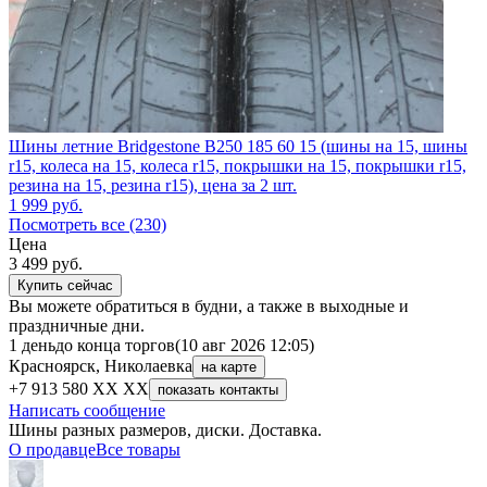
Шины летние Bridgestone B250 185 60 15 (шины на 15, шины
r15, колеса на 15, колеса r15, покрышки на 15, покрышки r15,
резина на 15, резина r15), цена за 2 шт.
1 999
руб.
Посмотреть все (230)
Цена
3 499
руб.
Купить сейчас
Вы можете обратиться в будни, а также в выходные и
праздничные дни.
1 день
до конца торгов
(10 авг 2026 12:05)
Красноярск, Николаевка
на карте
+7 913 580 XX XX
показать контакты
Написать сообщение
Шины разных размеров, диски. Доставка.
О продавце
Все товары