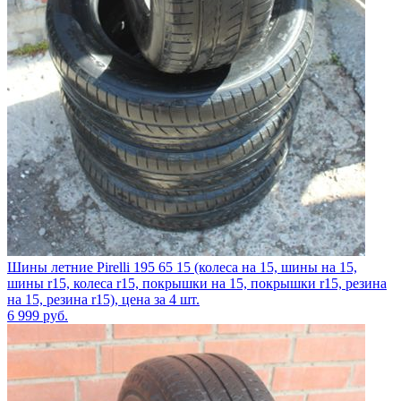
Шины летние Pirelli 195 65 15 (колеса на 15, шины на 15,
шины r15, колеса r15, покрышки на 15, покрышки r15, резина
на 15, резина r15), цена за 4 шт.
6 999
руб.