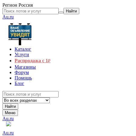
Регион
Россия
Найти
Au.ru
Каталог
Услуги
Распродажа с 1
₽
Магазины
Форум
Помощь
Блог
Найти
Меню
Au.ru
Au.ru