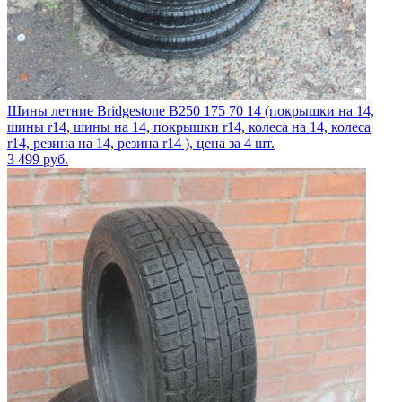
Шины летние Bridgestone B250 175 70 14 (покрышки на 14,
шины r14, шины на 14, покрышки r14, колеса на 14, колеса
r14, резина на 14, резина r14 ), цена за 4 шт.
3 499
руб.