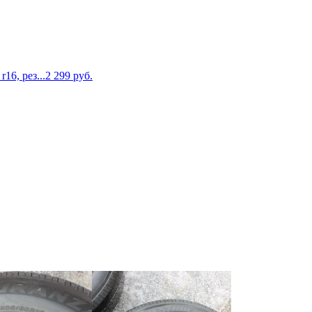
16, рез...
2 299
руб.