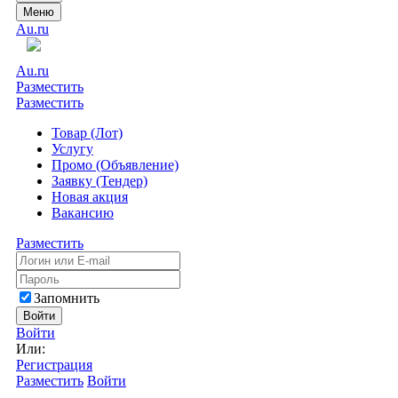
Меню
Au.ru
Au.ru
Разместить
Разместить
Товар (Лот)
Услугу
Промо (Объявление)
Заявку (Тендер)
Новая акция
Вакансию
Разместить
Запомнить
Войти
Войти
Или:
Регистрация
Разместить
Войти