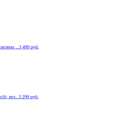
резина ...
3 499
руб.
16, рез...
3 299
руб.