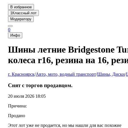
В избранное
1
Классный лот
Модератору
0
Инфо
Шины летние Bridgestone Tur
колеса r16, резина на 16, рез
г. Красноярск
/
Авто, мото, водный транспорт
/
Шины, Диски
/
Снят с торгов продавцом.
20 июля 2026 18:05
Причина:
Продано
Этот лот уже не продается, но мы нашли для вас похожие