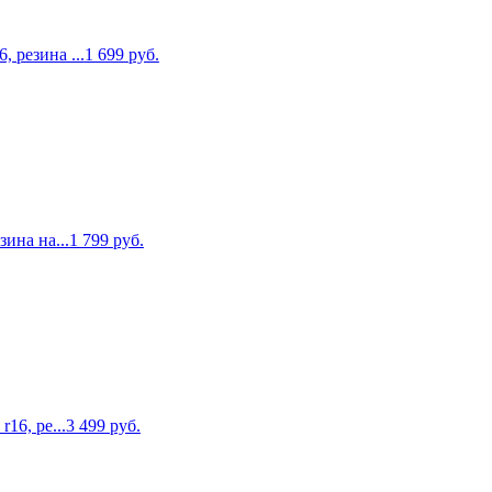
 резина ...
1 699
руб.
зина на...
1 799
руб.
16, ре...
3 499
руб.