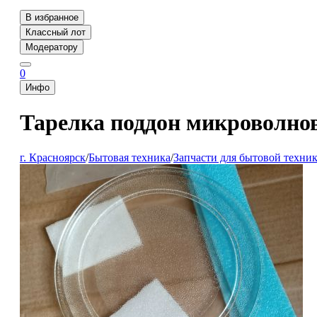
В избранное
Классный лот
Модератору
0
Инфо
Тарелка поддон микроволнов
г. Красноярск
/
Бытовая техника
/
Запчасти для бытовой техни