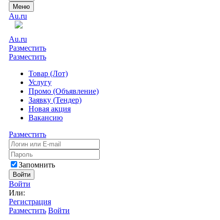
Меню
Au.ru
Au.ru
Разместить
Разместить
Товар (Лот)
Услугу
Промо (Объявление)
Заявку (Тендер)
Новая акция
Вакансию
Разместить
Запомнить
Войти
Войти
Или:
Регистрация
Разместить
Войти