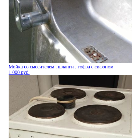
Мойка со смесителем , шланги , гофра с сифоном
1 000
руб.