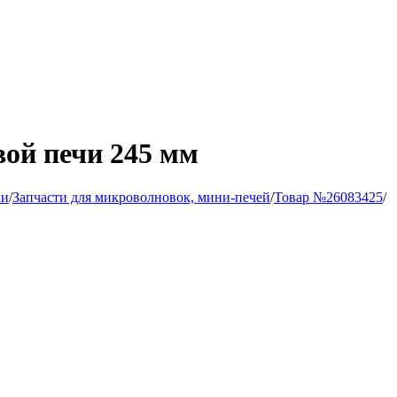
ой печи 245 мм
ки
/
Запчасти для микроволновок, мини-печей
/
Товар №26083425
/