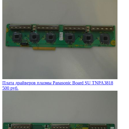
Плата драйверов плазмы Panasonic Board SU TNPA3818
500
руб.