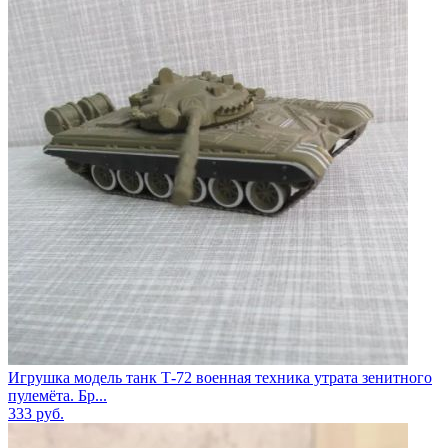
Игрушка модель танк Т-72 военная техника утрата зенитного
пулемёта. Бр...
333
руб.