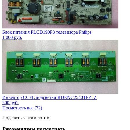
Блок питания PLCD190P3 телевизора Philips.
1 000
руб.
Инвертор CCFL подсветки RDENC2540TPZ_Z
500
руб.
Посмотреть все (72)
Поделиться этим лотом:
Рекомендуем посмотреть