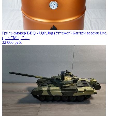
Гриль смокер BBQ - UglyJog (Углежог) Кантри версия Lite,
цвет "Медь" -...
32 000
руб.