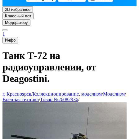
2
В избранное
Классный лот
Модератору
1
Инфо
Танк Т-72 на
радиоуправлении, от
Deagostini.
г. Красноярск
/
Коллекционирование, моделизм
/
Моделизм
/
Военная техника
/
Товар №26082936
/