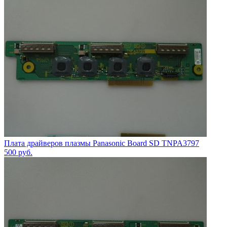
Плата драйверов плазмы Panasonic Board SD TNPA3797
500
руб.