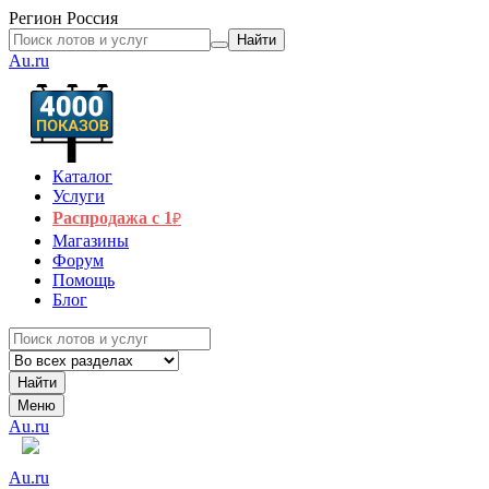
Регион
Россия
Найти
Au.ru
Каталог
Услуги
Распродажа с 1
₽
Магазины
Форум
Помощь
Блог
Найти
Меню
Au.ru
Au.ru