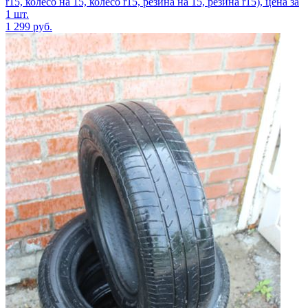
r15, колесо на 15, колесо r15, резина на 15, резина r15), цена за
1 шт.
1 299
руб.