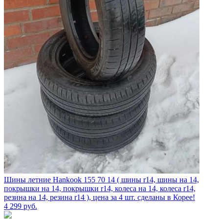
Шины летние Hankook 155 70 14 ( шины r14, шины на 14,
покрышки на 14, покрышки r14, колеса на 14, колеса r14,
резина на 14, резина r14 ), цена за 4 шт. сделаны в Корее!
4 299
руб.