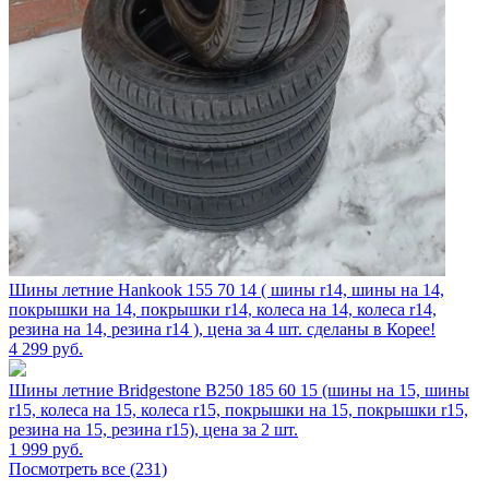
Шины летние Hankook 155 70 14 ( шины r14, шины на 14,
покрышки на 14, покрышки r14, колеса на 14, колеса r14,
резина на 14, резина r14 ), цена за 4 шт. сделаны в Корее!
4 299
руб.
Шины летние Bridgestone B250 185 60 15 (шины на 15, шины
r15, колеса на 15, колеса r15, покрышки на 15, покрышки r15,
резина на 15, резина r15), цена за 2 шт.
1 999
руб.
Посмотреть все (231)