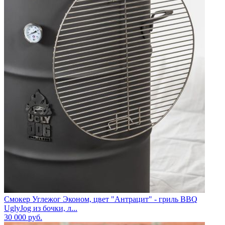
Смокер Углежог Эконом, цвет "Антрацит" - гриль BBQ
UglyJog из бочки, л...
30 000
руб.