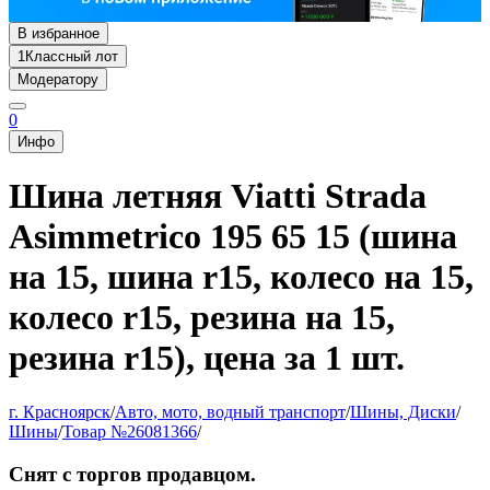
В избранное
1
Классный лот
Модератору
0
Инфо
Шина летняя Viatti Strada
Asimmetrico 195 65 15 (шина
на 15, шина r15, колесо на 15,
колесо r15, резина на 15,
резина r15), цена за 1 шт.
г. Красноярск
/
Авто, мото, водный транспорт
/
Шины, Диски
/
Шины
/
Товар №26081366
/
Снят с торгов продавцом.