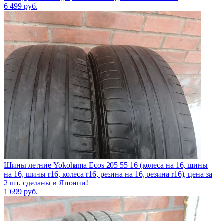
6 499
руб.
Шины летние Yokohama Ecos 205 55 16 (колеса на 16, шины
на 16, шины r16, колеса r16, резина на 16, резина r16), цена за
2 шт. сделаны в Японии!
1 699
руб.