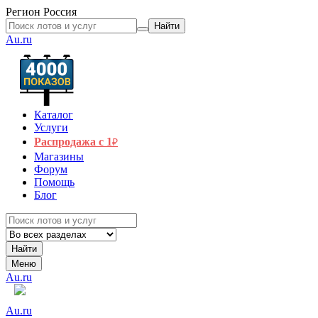
Регион
Россия
Найти
Au.ru
Каталог
Услуги
Распродажа с 1
₽
Магазины
Форум
Помощь
Блог
Найти
Меню
Au.ru
Au.ru