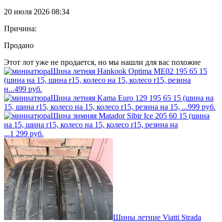
20 июля 2026 08:34
Причина:
Продано
Этот лот уже не продается, но мы нашли для вас похожие
Шина летняя Hankook Optima ME02 195 65 15
(шина на 15, шина r15, колесо на 15, колесо r15, резина
н...
499
руб.
Шина летняя Kama Euro 129 195 65 15 (шина на
15, шина r15, колесо на 15, колесо r15, резина на 15, ...
999
руб.
Шина зимняя Matador Sibir Ice 205 60 15 (шина
на 15, шина r15, колесо на 15, колесо r15, резина на
...
1 299
руб.
Шины летние Viatti Strada