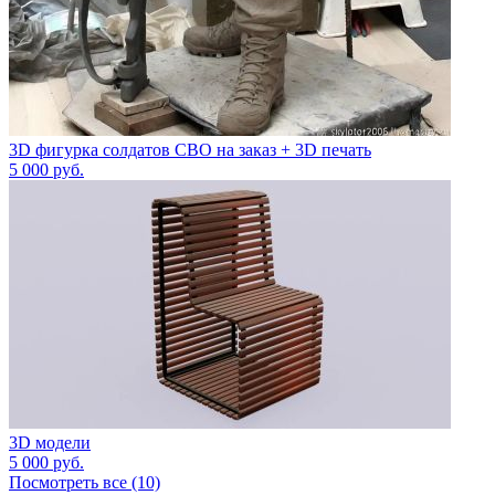
3D фигурка солдатов СВО на заказ + 3D печать
5 000
руб.
3D модели
5 000
руб.
Посмотреть все (10)