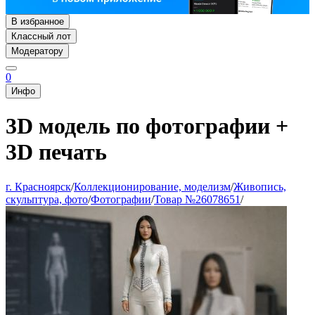
В избранное
Классный лот
Модератору
0
Инфо
3D модель по фотографии +
3D печать
г. Красноярск
/
Коллекционирование, моделизм
/
Живопись,
скульптура, фото
/
Фотографии
/
Товар №26078651
/