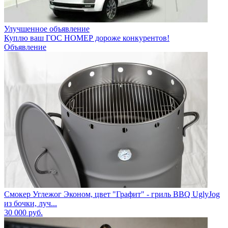
Улучшенное объявление
Куплю ваш ГОС НОМЕР дороже конкурентов!
Объявление
Смокер Углежог Эконом, цвет "Графит" - гриль BBQ UglyJog
из бочки, луч...
30 000
руб.