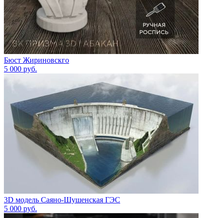
Бюст Жириновскго
5 000
руб.
3D модель Саяно-Шушенская ГЭС
5 000
руб.