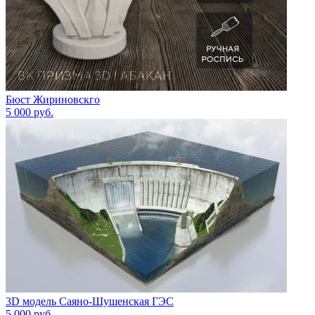
Бюст Жириновскго
5 000
руб.
3D модель Саяно-Шушенская ГЭС
5 000
руб.