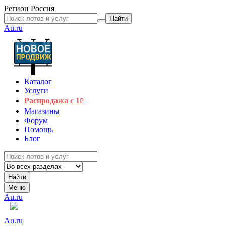
Регион
Россия
Найти
Au.ru
Каталог
Услуги
Распродажа с 1
₽
Магазины
Форум
Помощь
Блог
Найти
Меню
Au.ru
Au.ru