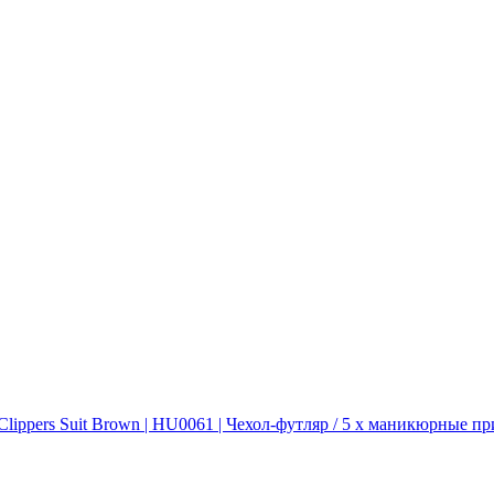
Clippers Suit Brown | HU0061 | Чехол-футляр / 5 х маникюрные 