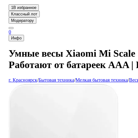
1
В избранное
Классный лот
Модератору
0
Инфо
Умные весы Xiaomi Mi Scale 
Работают от батареек AAA | 
г. Красноярск
/
Бытовая техника
/
Мелкая бытовая техника
/
Вес