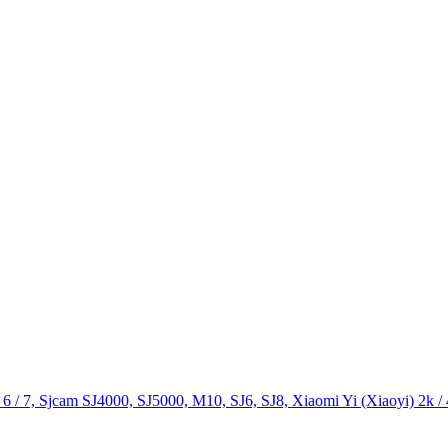
 / 7, Sjcam SJ4000, SJ5000, M10, SJ6, SJ8, Xiaomi Yi (Xiaoyi) 2k / 