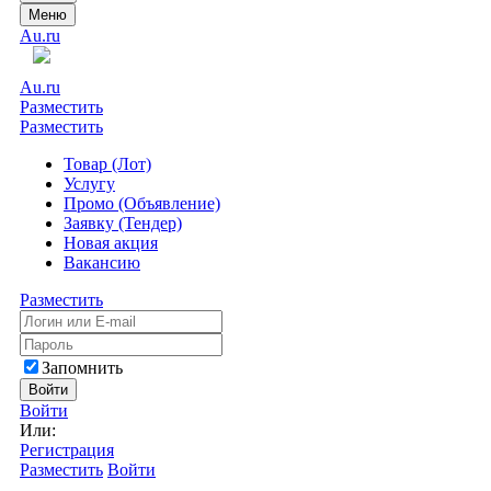
Меню
Au.ru
Au.ru
Разместить
Разместить
Товар (Лот)
Услугу
Промо (Объявление)
Заявку (Тендер)
Новая акция
Вакансию
Разместить
Запомнить
Войти
Войти
Или:
Регистрация
Разместить
Войти