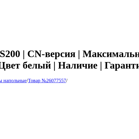
S200 | CN-версия | Максимальна
Цвет белый | Наличие | Гарант
ы напольные
/
Товар №26077557
/