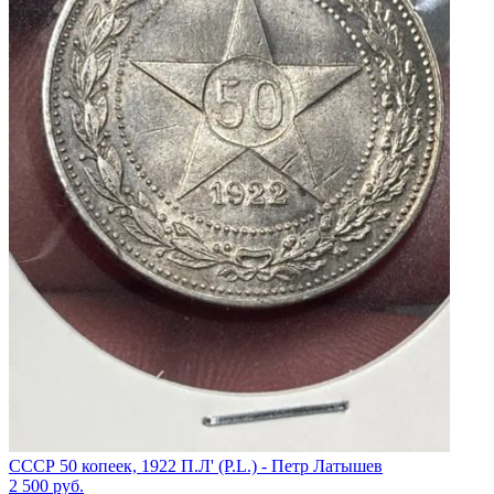
СССР 50 копеек, 1922 П.Л' (P.L.) - Петр Латышев
2 500
руб.