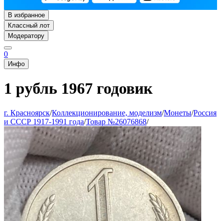
В избранное
Классный лот
Модератору
0
Инфо
1 рубль 1967 годовик
г. Красноярск
/
Коллекционирование, моделизм
/
Монеты
/
Россия
и СССР 1917-1991 года
/
Товар №26076868
/