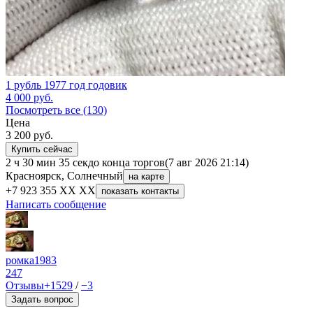
1 рубль 1977 год годовик
4 000
руб.
Посмотреть все (130)
Цена
3 200
руб.
Купить сейчас
2 ч 30 мин 35 сек
до конца торгов
(7 авг 2026 21:14)
Красноярск, Солнечный
на карте
+7 923 355 XX XX
показать контакты
Написать сообщение
ромка1983
247
Отзывы
+1529
/
−3
Задать вопрос