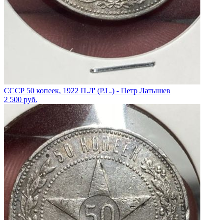
СССР 50 копеек, 1922 П.Л' (P.L.) - Петр Латышев
2 500
руб.