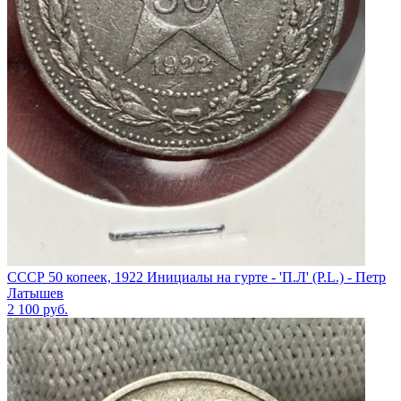
СССР 50 копеек, 1922 Инициалы на гурте - 'П.Л' (P.L.) - Петр
Латышев
2 100
руб.