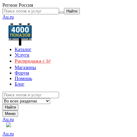
Регион
Россия
Найти
Au.ru
Каталог
Услуги
Распродажа с 1
₽
Магазины
Форум
Помощь
Блог
Найти
Меню
Au.ru
Au.ru