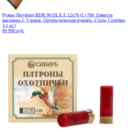
Ружье (Beydora) BDR 90 DLX E 12х76 (L=760, Емкость
магазина 2, 5 чоков, Ортопедическая рукоять, Сталь, Серебро,
3,1 кг.)
89 990
руб.