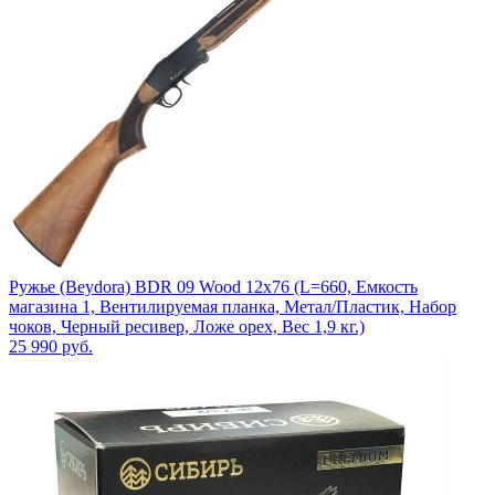
Ружье (Beydora) BDR 09 Wood 12х76 (L=660, Емкость
магазина 1, Вентилируемая планка, Метал/Пластик, Набор
чоков, Черный ресивер, Ложе орех, Вес 1,9 кг.)
25 990
руб.