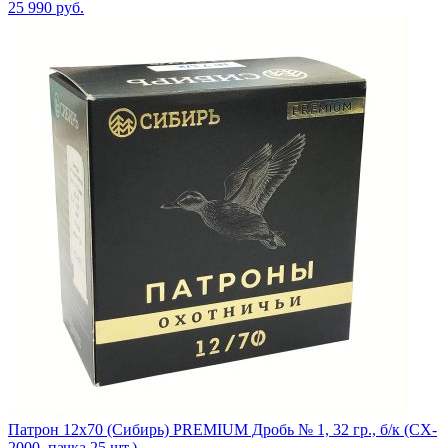
25 990
руб.
Патрон 12x70 (Сибирь) PREMIUM Дробь № 1, 32 гр., б/к (CX-
2000, пачка 25 шт.)