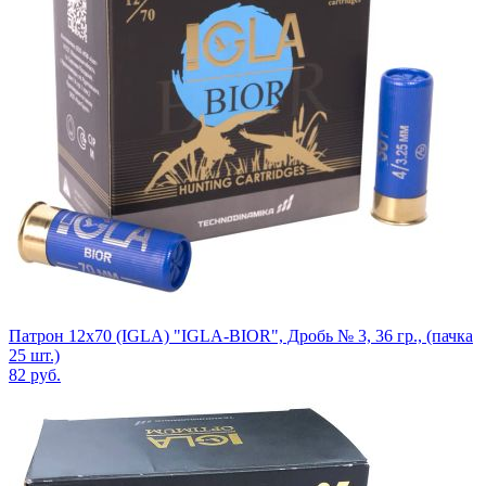
Патрон 12x70 (IGLA) "IGLA-BIOR", Дробь № 3, 36 гр., (пачка
25 шт.)
82
руб.