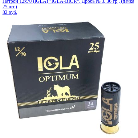
Патрон 12x70 (IGLA) "IGLA-BIOR", Дробь № 3, 36 гр., (пачка
25 шт.)
82
руб.