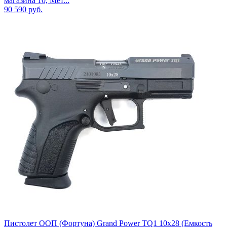
магазина 10, Мет...
90 590
руб.
Пистолет ООП (Фортуна) Grand Power TQ1 10х28 (Емкость