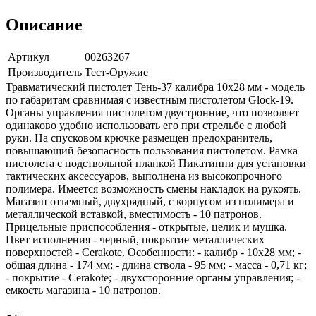
Описание
Артикул
00263267
Производитель
Тест-Оружие
Травматический пистолет Тень-37 калибра 10х28 мм - модель
по габаритам сравнимая с известным пистолетом Glock-19.
Органы управления пистолетом двустронние, что позволяет
одинаково удобно использовать его при стрельбе с любой
руки. На спусковом крючке размещен предохранитель,
повышающий безопасность пользования пистолетом. Рамка
пистолета c подствольной планкой Пикатинни для установки
тактических аксессуаров, выполнена из высокопрочного
полимера. Имеется возможность смены накладок на рукоять.
Магазин отъемный, двухрядный, с корпусом из полимера и
металлической вставкой, вместимость - 10 патронов.
Прицельные приспособления - открытые, целик и мушка.
Цвет исполнения - черный, покрытие металлических
поверхностей - Cerakote. Особенности: - калибр - 10х28 мм; -
общая длина - 174 мм; - длина ствола - 95 мм; - масса - 0,71 кг;
- покрытие - Cerakote; - двухсторонние органы управления; -
емкость магазина - 10 патронов.