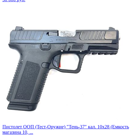
Пистолет ООП (Тест-Оружие) "Тень-37" кал. 10х28 (Емкость
магазина 10, ...