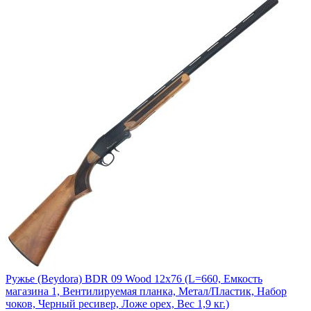
Ружье (Beydora) BDR 09 Wood 12х76 (L=660, Емкость
магазина 1, Вентилируемая планка, Метал/Пластик, Набор
чоков, Черный ресивер, Ложе орех, Вес 1,9 кг.)