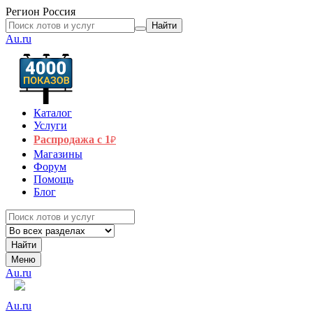
Регион
Россия
Найти
Au.ru
Каталог
Услуги
Распродажа с 1
₽
Магазины
Форум
Помощь
Блог
Найти
Меню
Au.ru
Au.ru