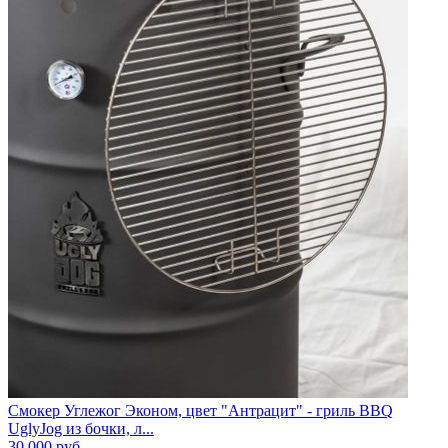
Смокер Углежог Эконом, цвет "Антрацит" - гриль BBQ
UglyJog из бочки, л...
30 000
руб.