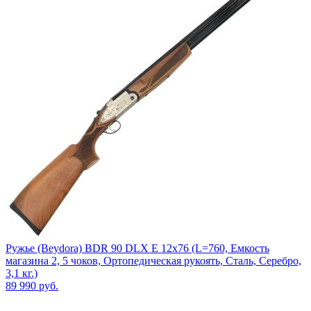
Ружье (Beydora) BDR 90 DLX E 12х76 (L=760, Емкость
магазина 2, 5 чоков, Ортопедическая рукоять, Сталь, Серебро,
3,1 кг.)
89 990
руб.