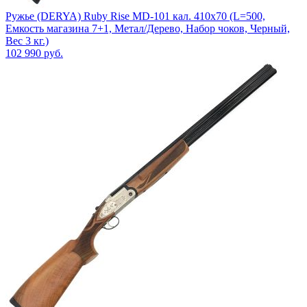
Ружье (DERYA) Ruby Rise MD-101 кал. 410х70 (L=500,
Емкость магазина 7+1, Метал/Дерево, Набор чоков, Черный,
Вес 3 кг.)
102 990
руб.