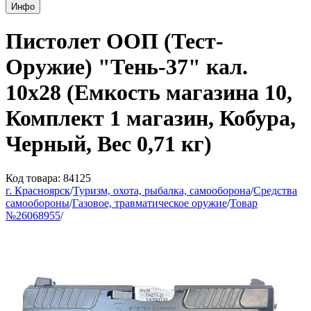
Инфо
Пистолет ООП (Тест-
Оружие) "Тень-37" кал.
10х28 (Емкость магазина 10,
Комплект 1 магазин, Кобура,
Черный, Вес 0,71 кг)
Код товара: 84125
г. Красноярск
/
Туризм, охота, рыбалка, самооборона
/
Средства
самообороны
/
Газовое, травматическое оружие
/
Товар
№26068955
/