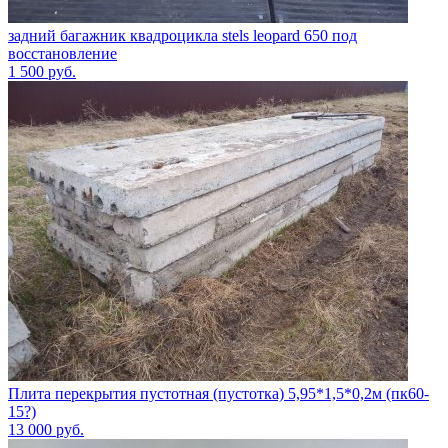
задний багажник квадроцикла stels leopard 650 под
восстановление
1 500
руб.
Плита перекрытия пустотная (пустотка) 5,95*1,5*0,2м (пк60-
15?)
13 000
руб.