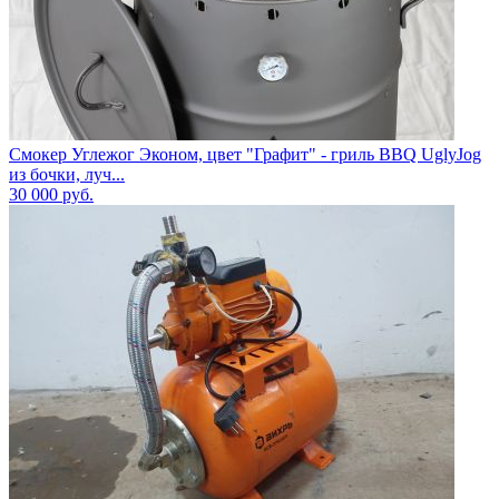
Смокер Углежог Эконом, цвет "Графит" - гриль BBQ UglyJog
из бочки, луч...
30 000
руб.