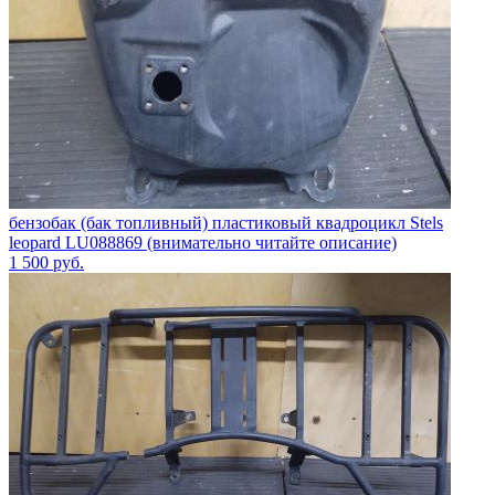
бензобак (бак топливный) пластиковый квадроцикл Stels
leopard LU088869 (внимательно читайте описание)
1 500
руб.