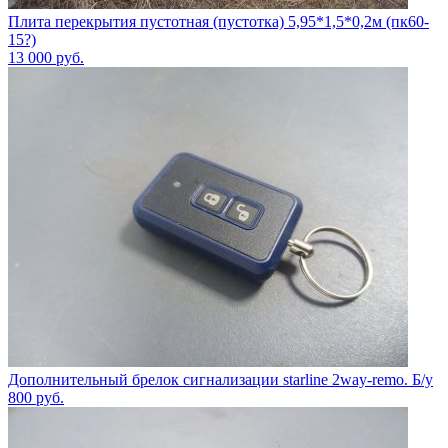
Плита перекрытия пустотная (пустотка) 5,95*1,5*0,2м (пк60-
15?)
13 000
руб.
Дополнительный брелок сигнализации starline 2way-remo. Б/у
800
руб.