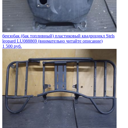
бензобак (бак топливный) пластиковый квадроцикл Stels
leopard LU088869 (внимательно читайте описание)
1 500
руб.