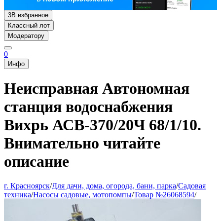
3
В избранное
Классный лот
Модератору
0
Инфо
Неисправная Автономная
станция водоснабжения
Вихрь АСВ-370/20Ч 68/1/10.
Внимательно читайте
описание
г. Красноярск
/
Для дачи, дома, огорода, бани, парка
/
Садовая
техника
/
Насосы садовые, мотопомпы
/
Товар №26068594
/