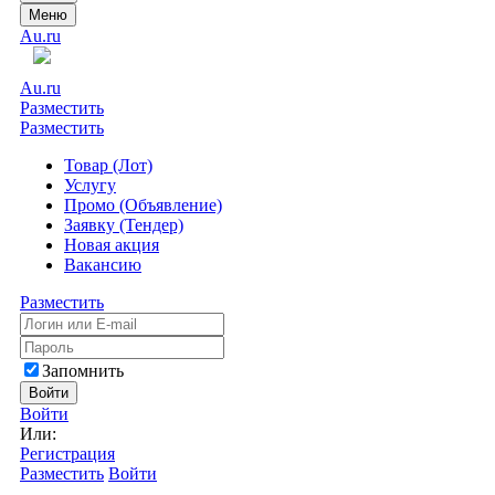
Меню
Au.ru
Au.ru
Разместить
Разместить
Товар (Лот)
Услугу
Промо (Объявление)
Заявку (Тендер)
Новая акция
Вакансию
Разместить
Запомнить
Войти
Войти
Или:
Регистрация
Разместить
Войти