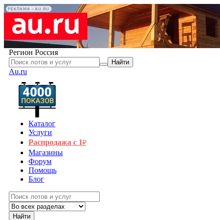
РЕКЛАМА • AU.RU
Регион
Россия
Найти
Au.ru
Каталог
Услуги
Распродажа с 1
₽
Магазины
Форум
Помощь
Блог
Найти