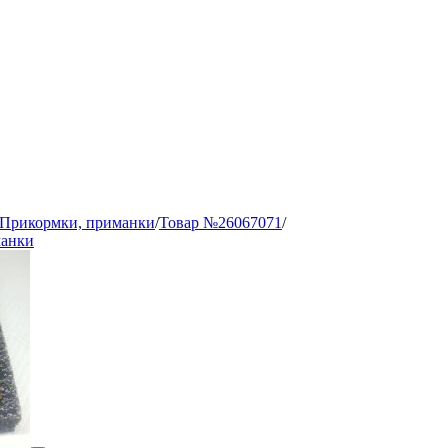
Прикормки, приманки
/
Товар №26067071
/