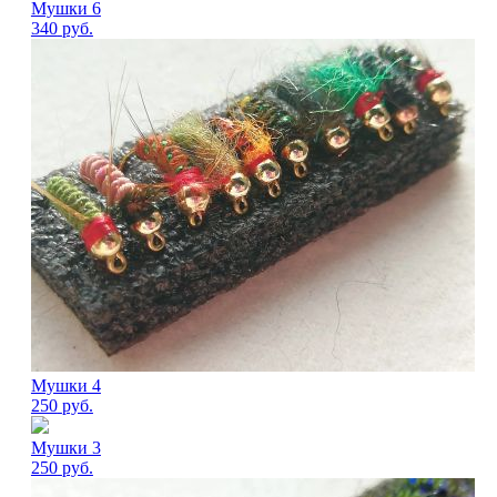
Мушки 6
340
руб.
Мушки 4
250
руб.
Мушки 3
250
руб.