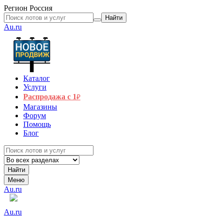
Регион
Россия
Найти
Au.ru
Каталог
Услуги
Распродажа с 1
₽
Магазины
Форум
Помощь
Блог
Найти
Меню
Au.ru
Au.ru