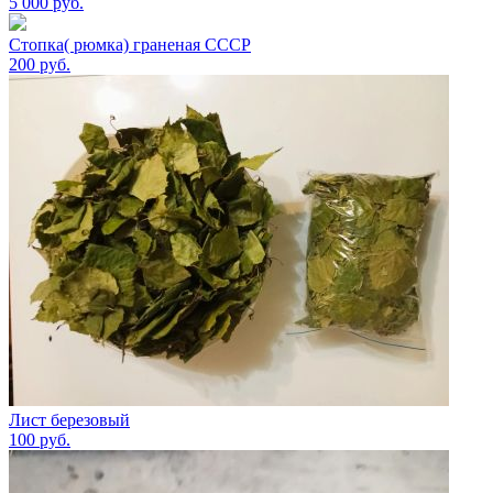
5 000
руб.
Стопка( рюмка) граненая СССР
200
руб.
Лист березовый
100
руб.