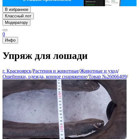
В избранное
Классный лот
Модератору
0
Инфо
Упряж для лошади
г. Красноярск
/
Растения и животные
/
Животные и уход
/
Ошейники, одежда, конное снаряжение
/
Товар №26066409
/