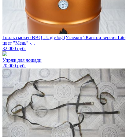
Гриль смокер BBQ - UglyJog (Углежог) Кантри версия Lite,
цвет "Медь" -...
32 000
руб.
Упряж для лошади
20 000
руб.