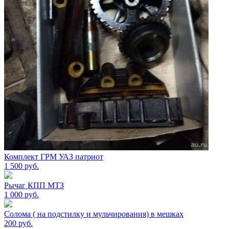
Комплект ГРМ УАЗ патриот
1 500
руб.
Рычаг КПП МТЗ
1 000
руб.
Солома ( на подстилку и мульчирования) в мешках
200
руб.