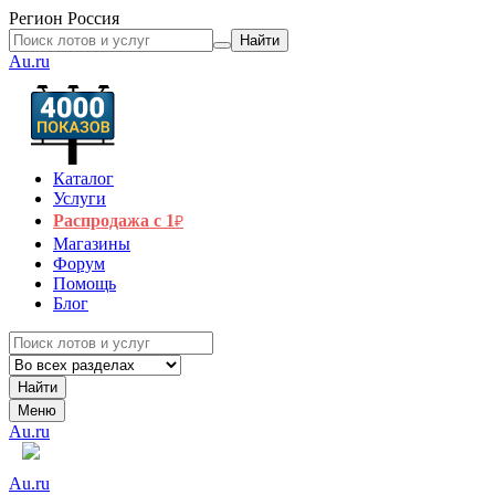
Регион
Россия
Найти
Au.ru
Каталог
Услуги
Распродажа с 1
₽
Магазины
Форум
Помощь
Блог
Найти
Меню
Au.ru
Au.ru