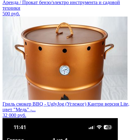
Аренда / Прокат бензо/электро инструмента и садовой
техники
500
руб.
Гриль смокер BBQ - UglyJog (Углежог) Кантри версия Lite,
цвет "Медь" -...
32 000
руб.