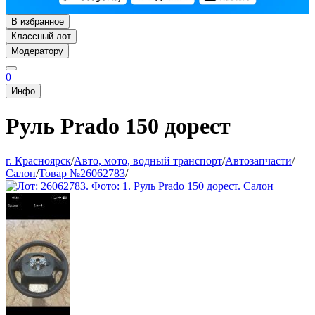
В избранное
Классный лот
Модератору
0
Инфо
Руль Prado 150 дорест
г. Красноярск
/
Авто, мото, водный транспорт
/
Автозапчасти
/
Салон
/
Товар №26062783
/