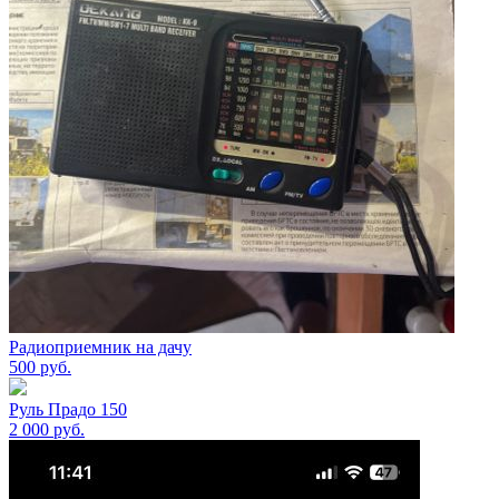
Радиоприемник на дачу
500
руб.
Руль Прадо 150
2 000
руб.