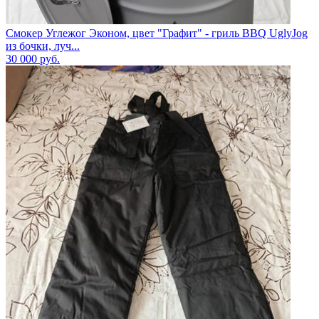
Смокер Углежог Эконом, цвет "Графит" - гриль BBQ UglyJog
из бочки, луч...
30 000
руб.