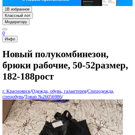
1
В избранное
Классный лот
Модератору
0
Инфо
Новый полукомбинезон,
брюки рабочие, 50-52размер,
182-188рост
г. Красноярск
/
Одежда, обувь, галантерея
/
Спецодежда,
спецобувь
/
Товар №26056986
/