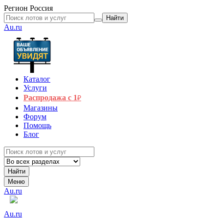
Регион
Россия
Найти
Au.ru
Каталог
Услуги
Распродажа с 1
₽
Магазины
Форум
Помощь
Блог
Найти
Меню
Au.ru
Au.ru