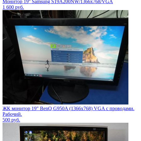
Монитор 19'' Samsung S19A200NW/1366x768/VGA
1 600
руб.
ЖК монитор 19" BenQ G950A (1366x768) VGA с проводами.
Рабочий.
500
руб.