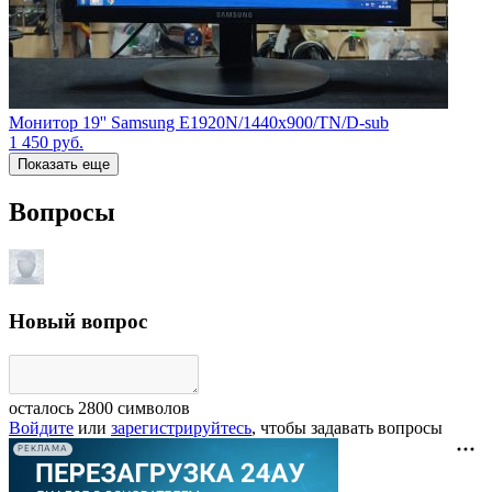
Монитор 19'' Samsung E1920N/1440x900/TN/D-sub
1 450
руб.
Показать еще
Вопросы
Новый вопрос
осталось
2800
символов
Войдите
или
зарегистрируйтесь
, чтобы задавать вопросы
РЕКЛАМА