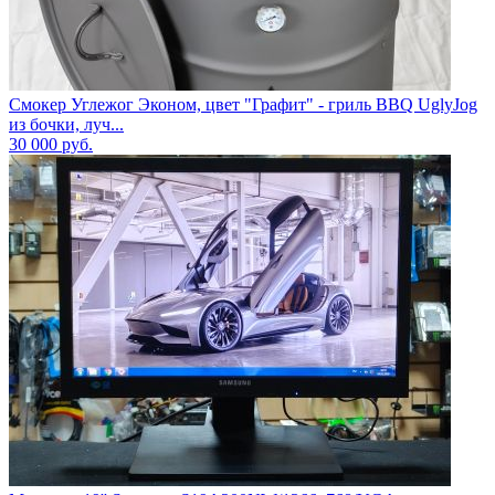
Смокер Углежог Эконом, цвет "Графит" - гриль BBQ UglyJog
из бочки, луч...
30 000
руб.