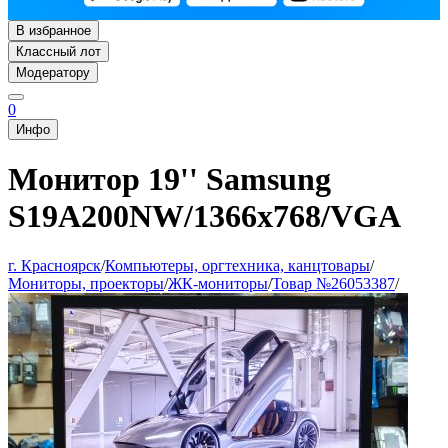
В избранное
Классный лот
Модератору
0
Инфо
Монитор 19'' Samsung
S19A200NW/1366x768/VGA
г. Красноярск
/
Компьютеры, оргтехника, канцтовары
/
Мониторы, проекторы
/
ЖК-мониторы
/
Товар №26053387
/