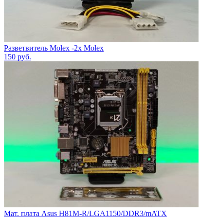
Разветвитель Molex -2x Molex
150
руб.
Мат. плата Asus H81M-R/LGA1150/DDR3/mATX