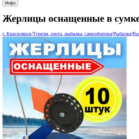
Инфо
Жерлицы оснащенные в сумке
г. Красноярск
/
Туризм, охота, рыбалка, самооборона
/
Рыбалка
/
Ры