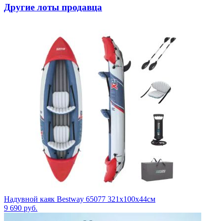
Другие лоты продавца
Надувной каяк Bestway 65077 321x100x44см
9 690
руб.