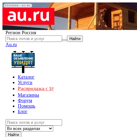
РЕКЛАМА • AU.RU
Регион
Россия
Найти
Au.ru
Каталог
Услуги
Распродажа с 1
₽
Магазины
Форум
Помощь
Блог
Найти