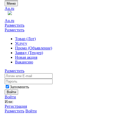
Меню
Au.ru
Au.ru
Разместить
Разместить
Товар (Лот)
Услугу
Промо (Объявление)
Заявку (Тендер)
Новая акция
Вакансию
Разместить
Запомнить
Войти
Войти
Или:
Регистрация
Разместить
Войти