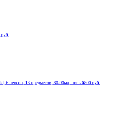
руб.
d, 6 персон, 13 предметов, 80-90мл, новый
800
руб.