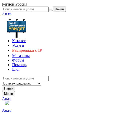
Регион
Россия
Найти
Au.ru
Каталог
Услуги
Распродажа с 1
₽
Магазины
Форум
Помощь
Блог
Найти
Меню
Au.ru
Au.ru