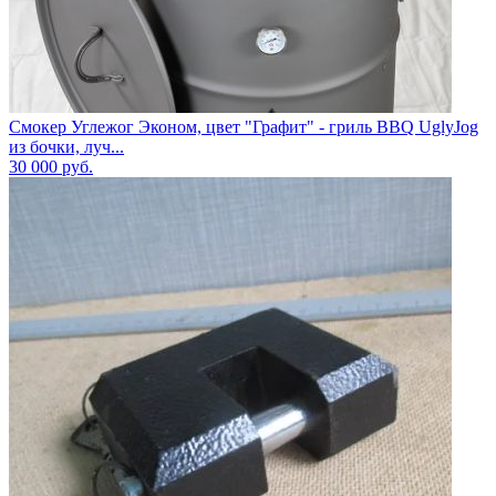
Смокер Углежог Эконом, цвет "Графит" - гриль BBQ UglyJog
из бочки, луч...
30 000
руб.