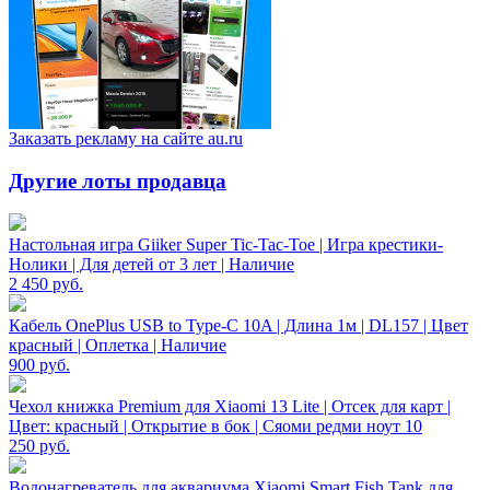
Заказать рекламу на сайте au.ru
Другие лоты продавца
Настольная игра Giiker Super Tic-Tac-Toe | Игра крестики-
Нолики | Для детей от 3 лет | Наличие
2 450
руб.
Кабель OnePlus USB to Type-C 10A | Длина 1м | DL157 | Цвет
красный | Оплетка | Наличие
900
руб.
Чехол книжка Premium для Xiaomi 13 Lite | Отсек для карт |
Цвет: красный | Открытие в бок | Сяоми редми ноут 10
250
руб.
Водонагреватель для аквариума Xiaomi Smart Fish Tank для