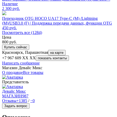
Наличие
2 300
руб.
Переходник OTG HOCO UA17 Type-C (M) /Lightning
(M)/USB3.0 (F) | Поддержка передачи данных, функции OTG
450
руб.
Посмотреть все (1284)
Цена
800
руб.
Купить сейчас
Красноярск, Парашютная
на карте
+7 967 609 XX XX
показать контакты
Написать сообщение
Магазин Девайс Микс
О продавце
Все товары
Представитель
Девайс Микс
МАГАЗИН
987
Отзывы
+1385
/
−0
Задать вопрос