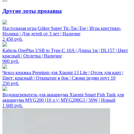
Другие лоты продавца
Настольная игра Giiker Super Tic-Tac-Toe | Игра крестики-
Нолики | Для детей от 3 лет | Наличие
2 450
руб.
Кабель OnePlus USB to Type-C 10A | Длина 1м | DL157 | Цвет
красный | Оплетка | Наличие
900
руб.
Чехол книжка Premium для Xiaomi 13 Lite | Отсек для карт |
Цвет: красный | Открытие в бок | Сяоми редми ноут 10
250
руб.
Водонагреватель для аквариума Xiaomi Smart Fish Tank для
аквариума MYG200 (10 л.) | MYG200G1 | 50W | Новый
1 600
руб.