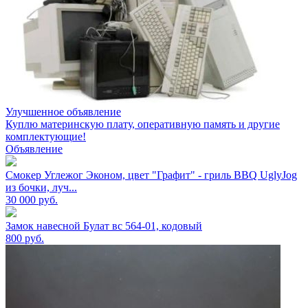
Улучшенное объявление
Куплю материнскую плату, оперативную память и другие
комплектующие!
Объявление
Смокер Углежог Эконом, цвет "Графит" - гриль BBQ UglyJog
из бочки, луч...
30 000
руб.
Замок навесной Булат вс 564-01, кодовый
800
руб.