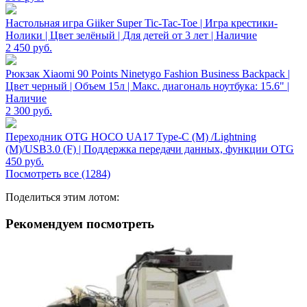
Настольная игра Giiker Super Tic-Tac-Toe | Игра крестики-
Нолики | Цвет зелёный | Для детей от 3 лет | Наличие
2 450
руб.
Рюкзак Xiaomi 90 Points Ninetygo Fashion Business Backpack |
Цвет черный | Объем 15л | Макс. диагональ ноутбука: 15.6" |
Наличие
2 300
руб.
Переходник OTG HOCO UA17 Type-C (M) /Lightning
(M)/USB3.0 (F) | Поддержка передачи данных, функции OTG
450
руб.
Посмотреть все (1284)
Поделиться этим лотом:
Рекомендуем посмотреть