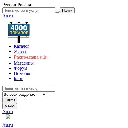
Регион
Россия
Найти
Au.ru
Каталог
Услуги
Распродажа с 1
₽
Магазины
Форум
Помощь
Блог
Найти
Меню
Au.ru
Au.ru