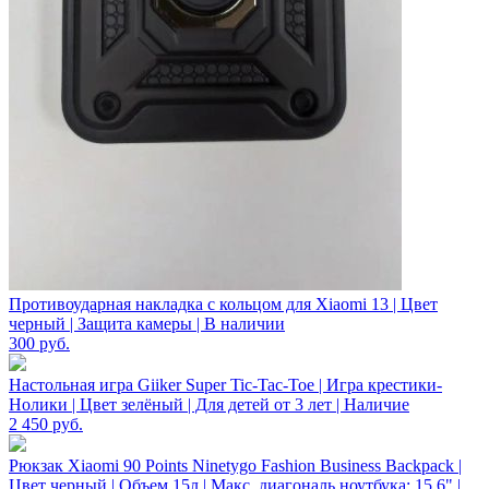
Противоударная накладка с кольцом для Xiaomi 13 | Цвет
черный | Защита камеры | В наличии
300
руб.
Настольная игра Giiker Super Tic-Tac-Toe | Игра крестики-
Нолики | Цвет зелёный | Для детей от 3 лет | Наличие
2 450
руб.
Рюкзак Xiaomi 90 Points Ninetygo Fashion Business Backpack |
Цвет черный | Объем 15л | Макс. диагональ ноутбука: 15.6" |