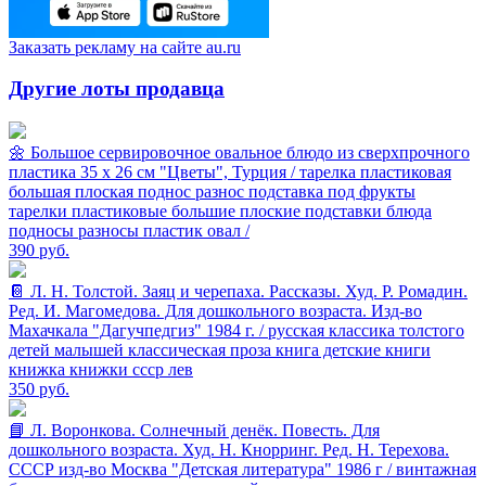
Заказать рекламу на сайте au.ru
Другие лоты продавца
🌼 Большое cервировочное овальное блюдо из сверхпрочного
пластика 35 х 26 см "Цветы", Турция / тарелка пластиковая
большая плоская поднос разнос подставка под фрукты
тарелки пластиковые большие плоские подставки блюда
подносы разносы пластик овал /
390
руб.
📔 Л. Н. Толстой. Заяц и черепаха. Рассказы. Худ. Р. Ромадин.
Ред. И. Магомедова. Для дошкольного возраста. Изд-во
Махачкала "Дагучпедгиз" 1984 г. / русская классика толстого
детей малышей классическая проза книга детские книги
книжка книжки ссср лев
350
руб.
📘 Л. Воронкова. Солнечный денёк. Повесть. Для
дошкольного возраста. Худ. Н. Кнорринг. Ред. Н. Терехова.
СССР изд-во Москва "Детская литература" 1986 г / винтажная