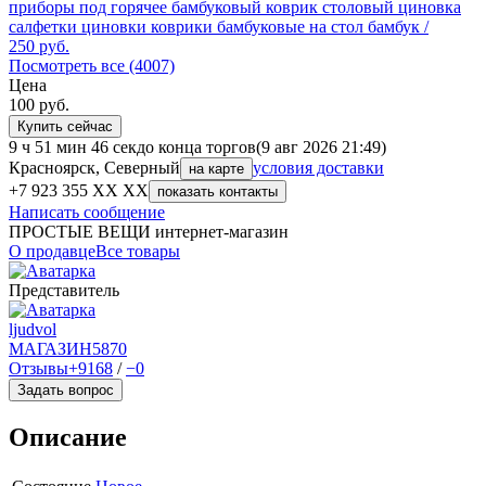
приборы под горячее бамбуковый коврик столовый циновка
салфетки циновки коврики бамбуковые на стол бамбук /
250
руб.
Посмотреть все (4007)
Цена
100
руб.
Купить сейчас
9 ч 51 мин 46 сек
до конца торгов
(9 авг 2026 21:49)
Красноярск, Северный
условия доставки
на карте
+7 923 355 XX XX
показать контакты
Написать сообщение
ПРОСТЫЕ ВЕЩИ интернет-магазин
О продавце
Все товары
Представитель
ljudvol
МАГАЗИН
5870
Отзывы
+9168
/
−0
Задать вопрос
Описание