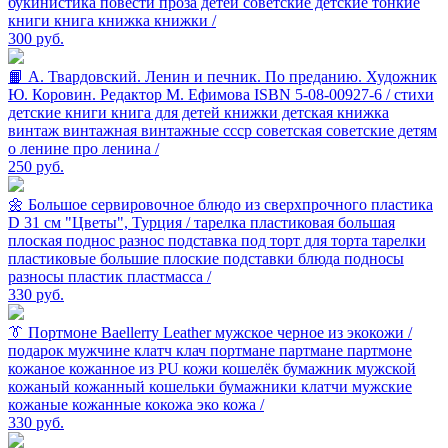
букинистика повести проза детей советские детские тонкие
книги книга книжка книжки /
300
руб.
📙 А. Твардовский. Ленин и печник. По преданию. Художник
Ю. Коровин. Редактор М. Ефимова ISBN 5-08-00927-6 / стихи
детские книги книга для детей книжки детская книжка
винтаж винтажная винтажные ссср советская советские детям
о ленине про ленина /
250
руб.
🌼 Большое cервировочное блюдо из сверхпрочного пластика
D 31 см "Цветы", Турция / тарелка пластиковая большая
плоская поднос разнос подставка под торт для торта тарелки
пластиковые большие плоские подставки блюда подносы
разносы пластик пластмасса /
330
руб.
👔 Портмоне Baellerry Leather мужское черное из экокожи /
подарок мужчине клатч клач портмане партмане партмоне
кожаное кожанное из PU кожи кошелёк бумажник мужской
кожаный кожанный кошельки бумажники клатчи мужские
кожаные кожанные кокожа эко кожа /
330
руб.