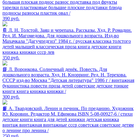
большая плоская поднос разнос подставка под фрукты
тарелки пластиковые большие плоские подставки блюда
подносы разносы пластик овал /
390
руб.
📔 Л. Н. Толстой. Заяц и черепаха. Рассказы. Худ. Р. Ромадин.
Ред. И. Магомедова. Для дошкольного возраста. Изд-во
Махачкала "Дагучпедгиз" 1984 г. / русская классика толстого
детей малышей классическая проза книга детские книги
книжка книжки ссср лев
350
руб.
📘 Л. Воронкова. Солнечный денёк. Повесть. Для
дошкольного возраста. Худ. Н. Кнорринг. Ред. Н. Терехова.
СССР изд-во Москва "Детская литература" 1986 г / винтажная
букинистика повести проза детей советские детские тонкие
книги книга книжка книжки /
300
руб.
📙 А. Твардовский. Ленин и печник. По преданию. Художник
Ю. Коровин. Редактор М. Ефимова ISBN 5-08-00927-6 / стихи
детские книги книга для детей книжки детская книжка
винтаж винтажная винтажные ссср советская советские детям
о ленине про ленина /
250
руб.