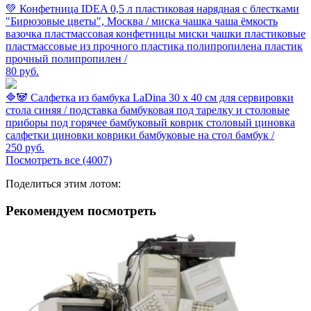
💚 Конфетница IDEA 0,5 л пластиковая нарядная с блестками
"Бирюзовые цветы", Москва / миска чашка чаша ёмкость
вазочка пластмассовая конфетницы миски чашки пластиковые
пластмассовые из прочного пластика полипропилена пластик
прочный полипропилен /
80
руб.
🔷🐼 Салфетка из бамбука LaDina 30 х 40 см для сервировки
стола синяя / подставка бамбуковая под тарелку и столовые
приборы под горячее бамбуковый коврик столовый циновка
салфетки циновки коврики бамбуковые на стол бамбук /
250
руб.
Посмотреть все (4007)
Поделиться этим лотом:
Рекомендуем посмотреть