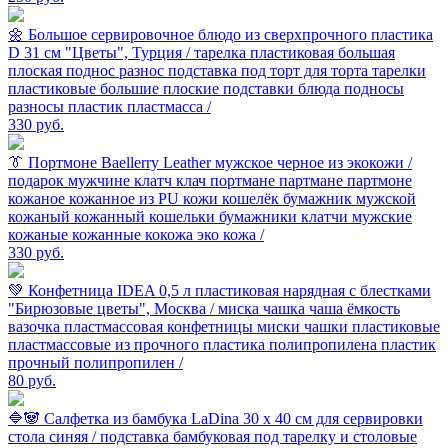
🌼 Большое cервировочное блюдо из сверхпрочного пластика
D 31 см "Цветы", Турция / тарелка пластиковая большая
плоская поднос разнос подставка под торт для торта тарелки
пластиковые большие плоские подставки блюда подносы
разносы пластик пластмасса /
330
руб.
👔 Портмоне Baellerry Leather мужское черное из экокожи /
подарок мужчине клатч клач портмане партмане партмоне
кожаное кожанное из PU кожи кошелёк бумажник мужской
кожаный кожанный кошельки бумажники клатчи мужские
кожаные кожанные кокожа эко кожа /
330
руб.
💚 Конфетница IDEA 0,5 л пластиковая нарядная с блестками
"Бирюзовые цветы", Москва / миска чашка чаша ёмкость
вазочка пластмассовая конфетницы миски чашки пластиковые
пластмассовые из прочного пластика полипропилена пластик
прочный полипропилен /
80
руб.
🔷🐼 Салфетка из бамбука LaDina 30 х 40 см для сервировки
стола синяя / подставка бамбуковая под тарелку и столовые