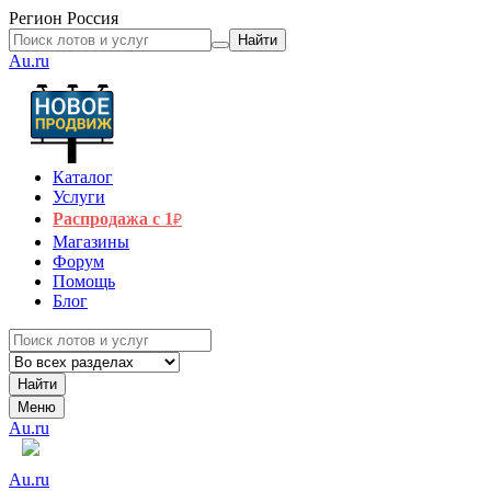
Регион
Россия
Найти
Au.ru
Каталог
Услуги
Распродажа с 1
₽
Магазины
Форум
Помощь
Блог
Найти
Меню
Au.ru
Au.ru