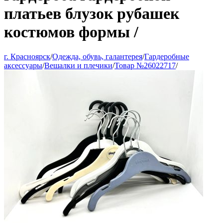
платьев блузок рубашек
костюмов формы /
г. Красноярск
/
Одежда, обувь, галантерея
/
Гардеробные
аксессуары
/
Вешалки и плечики
/
Товар №26022717
/