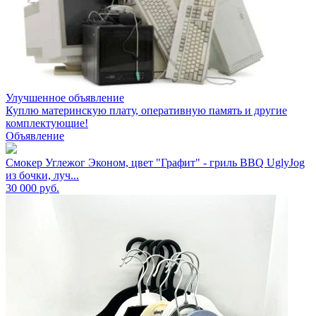
Улучшенное объявление
Куплю материнскую плату, оперативную память и другие
комплектующие!
Объявление
Смокер Углежог Эконом, цвет "Графит" - гриль BBQ UglyJog
из бочки, луч...
30 000
руб.