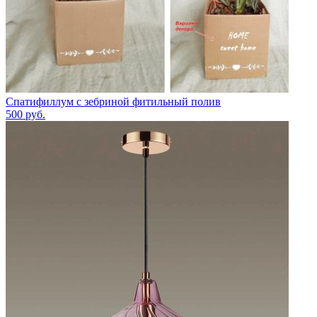
Спатифиллум с зебриной фитильный полив
500
руб.