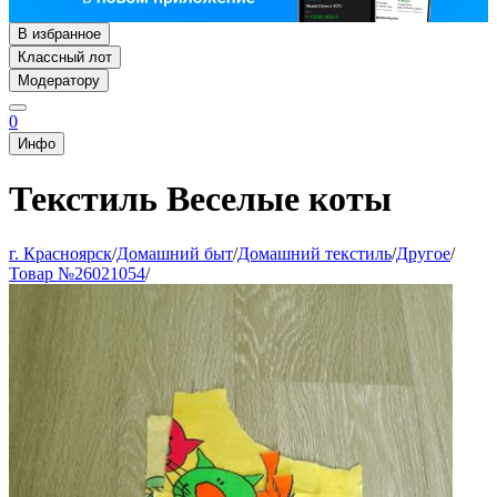
В избранное
Классный лот
Модератору
0
Инфо
Текстиль Веселые коты
г. Красноярск
/
Домашний быт
/
Домашний текстиль
/
Другое
/
Товар №26021054
/