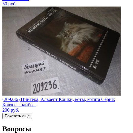
50
руб.
(209236) Пинтера, Альберт Кошки, коты, котята Серия:
Ковчег... наибо...
200
руб.
Показать еще
Вопросы