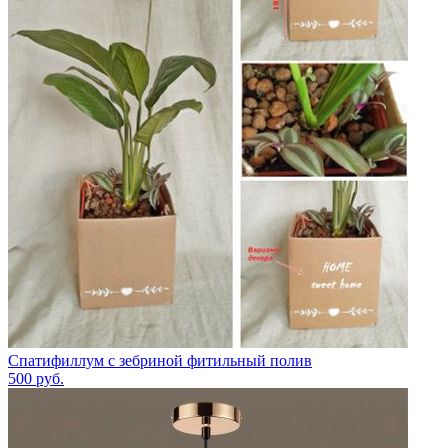
Спатифиллум с зебриной фитильный полив
500
руб.