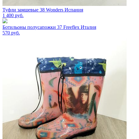
Туфли замшевые 38 Wonders Испания
1 400
руб.
Ботильоны полусапожки 37 Freeflex Италия
570
руб.