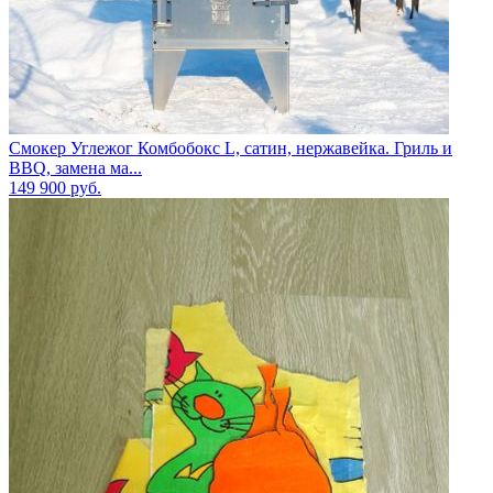
Смокер Углежог Комбобокс L, сатин, нержавейка. Гриль и
BBQ, замена ма...
149 900
руб.