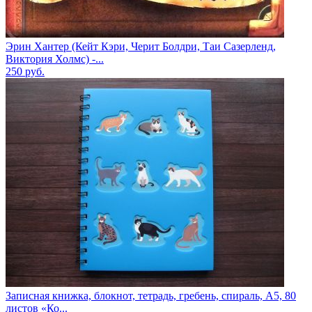
Эрин Хантер (Кейт Кэри, Черит Болдри, Таи Сазерленд,
Виктория Холмс) -...
250
руб.
Записная книжка, блокнот, тетрадь, гребень, спираль, А5, 80
листов «Ко...