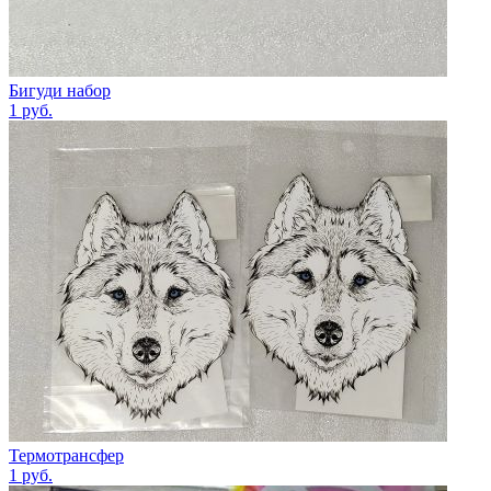
Бигуди набор
1
руб.
Термотрансфер
1
руб.