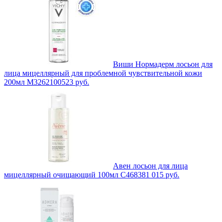
Виши Нормадерм лосьон для
лица мицеллярный для проблемной чувствительной кожи
200мл M3262100
523
руб.
Авен лосьон для лица
мицеллярный очищающий 100мл C46838
1 015
руб.