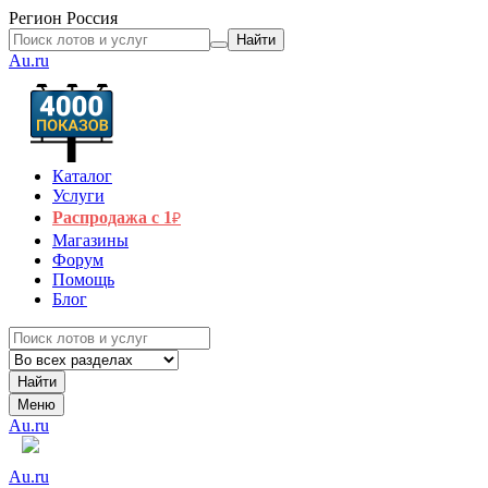
Регион
Россия
Найти
Au.ru
Каталог
Услуги
Распродажа с 1
₽
Магазины
Форум
Помощь
Блог
Найти
Меню
Au.ru
Au.ru