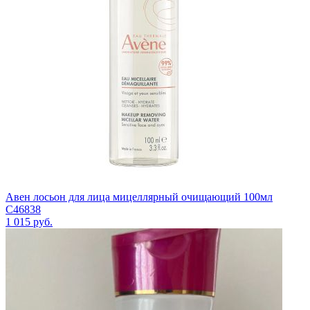
Авен лосьон для лица мицеллярный очищающий 100мл
C46838
1 015
руб.