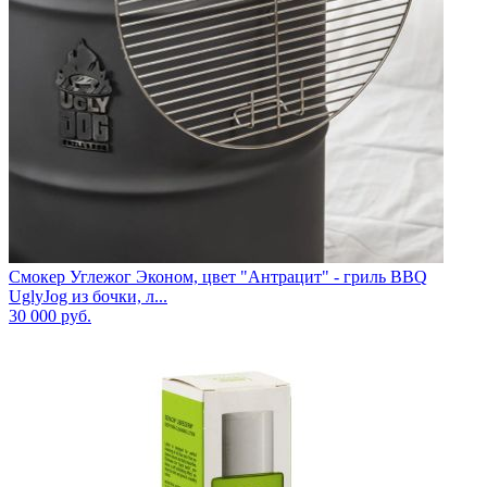
Смокер Углежог Эконом, цвет "Антрацит" - гриль BBQ
UglyJog из бочки, л...
30 000
руб.