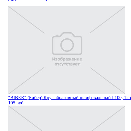
"BIBER" (Бибер) Круг абразивный шлифовальный Р100, 125 
105
руб.