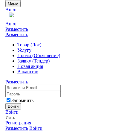
Меню
Au.ru
Au.ru
Разместить
Разместить
Товар (Лот)
Услугу
Промо (Объявление)
Заявку (Тендер)
Новая акция
Вакансию
Разместить
Запомнить
Войти
Войти
Или:
Регистрация
Разместить
Войти