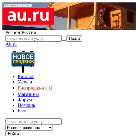
РЕКЛАМА • AU.RU
Регион
Россия
Найти
Au.ru
Каталог
Услуги
Распродажа с 1
₽
Магазины
Форум
Помощь
Блог
Найти