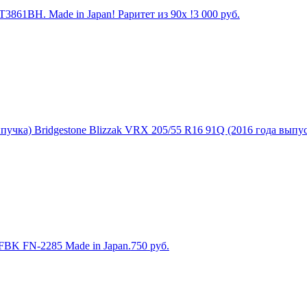
3861BH. Made in Japan! Раритет из 90х !
3 000
руб.
учка) Bridgestone Blizzak VRX 205/55 R16 91Q (2016 года выпуск
BK FN-2285 Made in Japan.
750
руб.