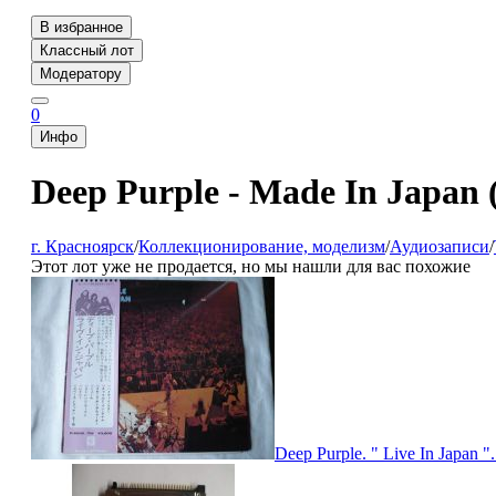
В избранное
Классный лот
Модератору
0
Инфо
Deep Purple - Made In Japan (
г. Красноярск
/
Коллекционирование, моделизм
/
Аудиозаписи
/
Этот лот уже не продается, но мы нашли для вас похожие
Deep Purple. " Live In Japan ".