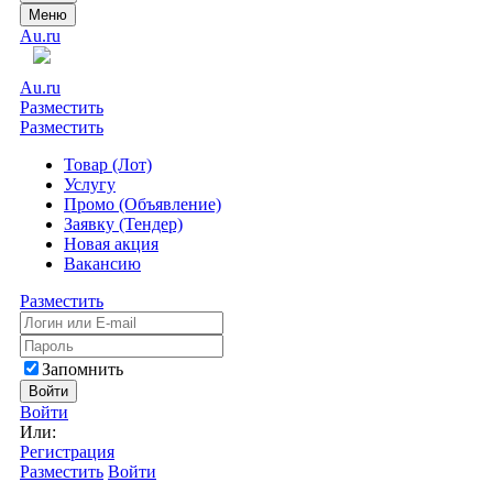
Меню
Au.ru
Au.ru
Разместить
Разместить
Товар (Лот)
Услугу
Промо (Объявление)
Заявку (Тендер)
Новая акция
Вакансию
Разместить
Запомнить
Войти
Войти
Или:
Регистрация
Разместить
Войти