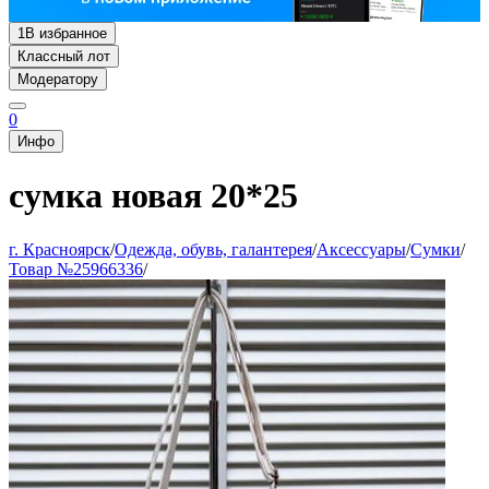
1
В избранное
Классный лот
Модератору
0
Инфо
сумка новая 20*25
г. Красноярск
/
Одежда, обувь, галантерея
/
Аксессуары
/
Сумки
/
Товар №25966336
/