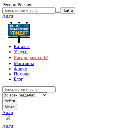
Регион
Россия
Найти
Au.ru
Каталог
Услуги
Распродажа с 1
₽
Магазины
Форум
Помощь
Блог
Найти
Меню
Au.ru
Au.ru