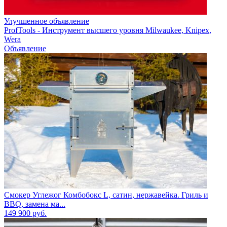
Улучшенное объявление
ProfTools - Инструмент высшего уровня Milwaukee, Knipex,
Wera
Объявление
Смокер Углежог Комбобокс L, сатин, нержавейка. Гриль и
BBQ, замена ма...
149 900
руб.