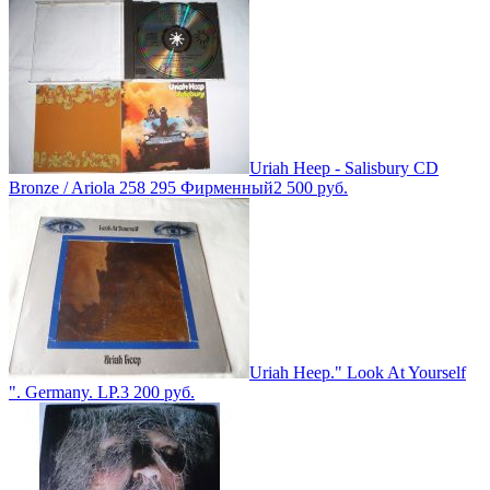
Uriah Heep - Salisbury CD
Bronze / Ariola 258 295 Фирменный
2 500
руб.
Uriah Heep." Look At Yourself
". Germany. LP.
3 200
руб.