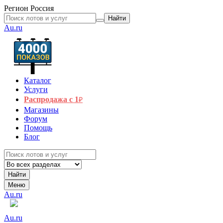
Регион
Россия
Найти
Au.ru
Каталог
Услуги
Распродажа с 1
₽
Магазины
Форум
Помощь
Блог
Найти
Меню
Au.ru
Au.ru