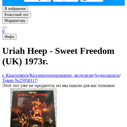
В избранное
Классный лот
Модератору
0
Инфо
Uriah Heep - Sweet Freedom
(UK) 1973г.
г. Красноярск
/
Коллекционирование, моделизм
/
Аудиозаписи
/
Товар №25958117
/
Этот лот уже не продается, но мы нашли для вас похожие