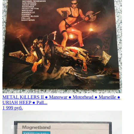
METAL KiLLERS II ● Manowar ● Motorhead ● Marseille ●
URIAH HEEP ● Pall...
1 999
руб.