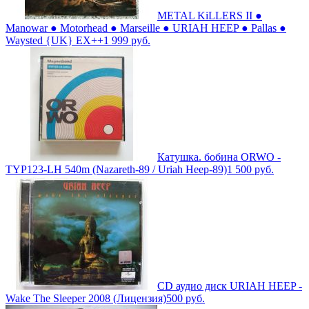
METAL KiLLERS II ●
Manowar ● Motorhead ● Marseille ● URIAH HEEP ● Pallas ●
Waysted {UK} ЕХ++
1 999
руб.
Катушка. бобина ORWO -
TYP123-LH 540m (Nazareth-89 / Uriah Heep-89)
1 500
руб.
CD аудио диск URIAH HEEP -
Wake The Sleeper 2008 (Лицензия)
500
руб.