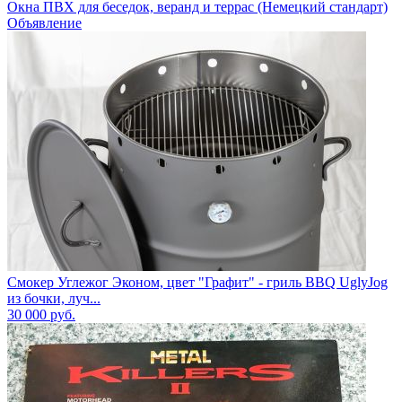
Окна ПВХ для беседок, веранд и террас (Немецкий стандарт)
Объявление
Смокер Углежог Эконом, цвет "Графит" - гриль BBQ UglyJog
из бочки, луч...
30 000
руб.