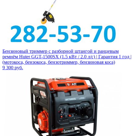
Бензиновый триммер с разборной штангой и ранцевым
ремнём Huter GGT-1500SX (1.5 кВт / 2.0 л/с) | Гарантия 1 год |
(мотокоса, бензокоса, бензотриммер, бензиновая коса)
9 300
руб.