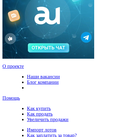
О проекте
Наши вакансии
Блог компании
Помощь
Как купить
Как продать
Увеличить продажи
Импорт лотов
Как заплатить за товар?