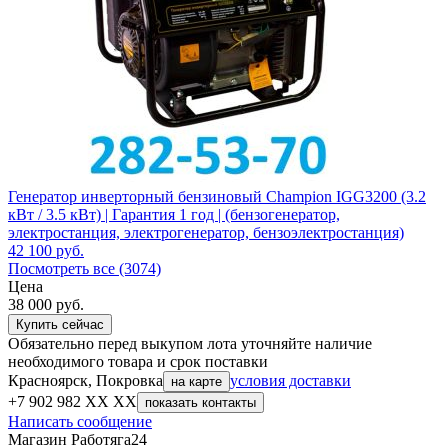
Генератор инверторный бензиновый Champion IGG3200 (3.2
кВт / 3.5 кВт) | Гарантия 1 год | (бензогенератор,
электростанция, электрогенератор, бензоэлектростанция)
42 100
руб.
Посмотреть все (3074)
Цена
38 000
руб.
Купить сейчас
Обязательно перед выкупом лота уточняйте наличие
необходимого товара и срок поставки
Красноярск, Покровка
условия доставки
на карте
+7 902 982 XX XX
показать контакты
Написать сообщение
Магазин Работяга24