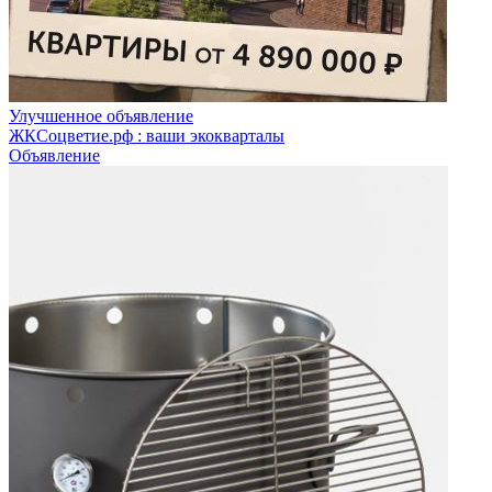
Улучшенное объявление
ЖКСоцветие.рф : ваши экокварталы
Объявление