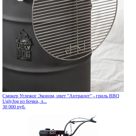
Смокер Углежог Эконом, цвет "Антрацит" - гриль BBQ
UglyJog из бочки, л...
30 000
руб.