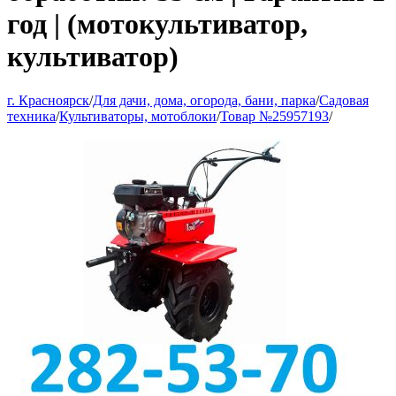
год | (мотокультиватор,
культиватор)
г. Красноярск
/
Для дачи, дома, огорода, бани, парка
/
Садовая
техника
/
Культиваторы, мотоблоки
/
Товар №25957193
/