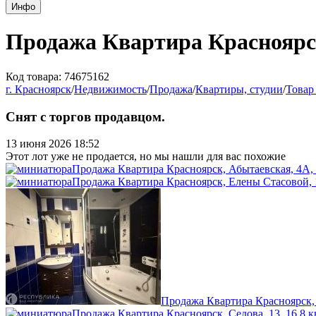
Инфо
Продажа Квартира Красноярск,
Код товара: 74675162
г. Красноярск
/
Недвижимость
/
Продажа
/
Квартиры, студии
/
Товар
Снят с торгов продавцом.
13 июня 2026 18:52
Этот лот уже не продается, но мы нашли для вас похожие
Продажа Квартира Красноярск, Абытаевская, 4А, 5
Продажа Квартира Красноярск, Елены Стасовой, 1
Продажа Квартира Красноярск, Т
Продажа Квартира Красноярск, Седова, 13, 16.8 к