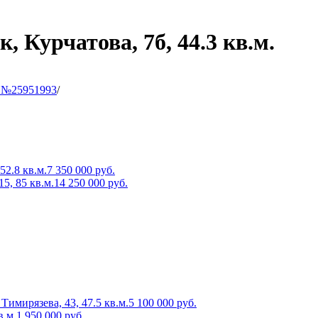
 Курчатова, 7б, 44.3 кв.м.
 №25951993
/
2.8 кв.м.
7 350 000
руб.
5, 85 кв.м.
14 250 000
руб.
имирязева, 43, 47.5 кв.м.
5 100 000
руб.
в.м.
1 950 000
руб.