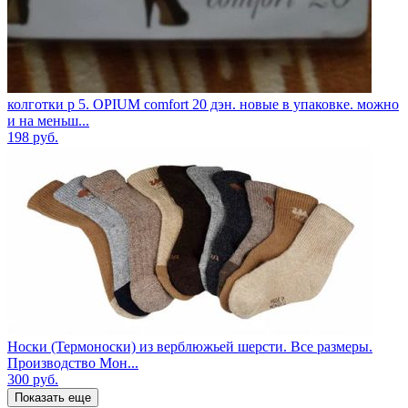
колготки р 5. OPIUM comfort 20 дэн. новые в упаковке. можно
и на меньш...
198
руб.
Носки (Термоноски) из верблюжьей шерсти. Все размеры.
Производство Мон...
300
руб.
Показать еще