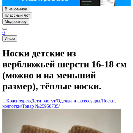
В избранное
Классный лот
Модератору
0
Инфо
Носки детские из
верблюжьей шерсти 16-18 см
(можно и на меньший
размер), тёплые носки.
г. Красноярск
/
Дети растут
/
Одежда и аксессуары
/
Носки,
колготки
/
Товар №25950735
/