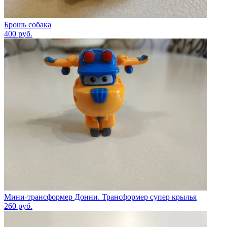
Брошь собака
400
руб.
Мини-трансформер Донни. Трансформер супер крылья
260
руб.