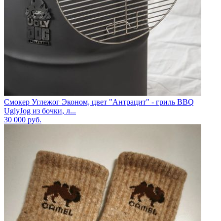
Смокер Углежог Эконом, цвет "Антрацит" - гриль BBQ
UglyJog из бочки, л...
30 000
руб.