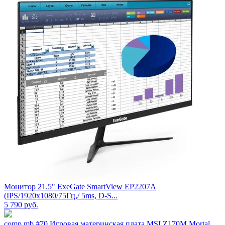
Монитор 21.5" ExeGate SmartView EP2207A
(IPS/1920x1080/75Гц,/ 5ms, D-S...
5 790
руб.
comp.mb.#70 Игровая материнская плата MSI Z170M Mortal