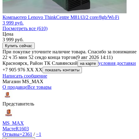
Компьютер Lenovo ThinkCentre M81/i3/2 core/8gb/Wi-Fi
3 999
руб.
Посмотреть все (610)
Цена
3 999
руб.
Купить сейчас
При покупке уточните наличие товара. Спасибо за понимание
22 ч 35 мин 52 сек
до конца торгов
(9 авг 2026 14:11)
Красноярск, Район ТК Славянский
условия доставки
на карте
+7 905 976 XX XX
показать контакты
Написать сообщение
Магазин MS_MAX
О продавце
Все товары
Представитель
MS_MAX
МастеR
1603
Отзывы
+2361
/
−1