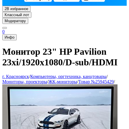
2
В избранное
Классный лот
Модератору
0
Инфо
Монитор 23" HP Pavilion
23xi/1920x1080/D-sub/HDMI
г. Красноярск
/
Компьютеры, оргтехника, канцтовары
/
Мониторы, проекторы
/
ЖК-мониторы
/
Товар №25945429
/