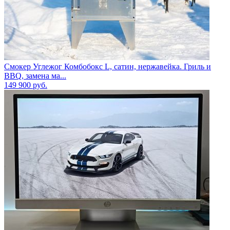
Смокер Углежог Комбобокс L, сатин, нержавейка. Гриль и
BBQ, замена ма...
149 900
руб.