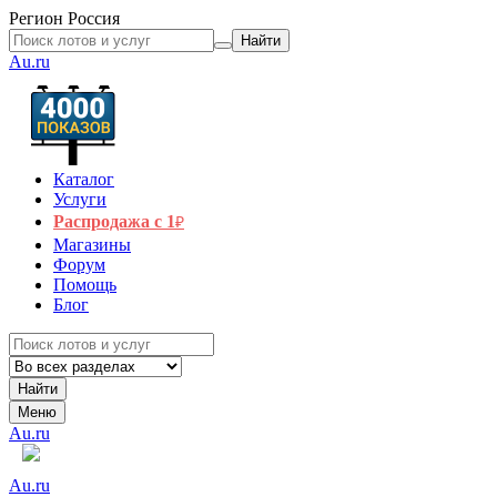
Регион
Россия
Найти
Au.ru
Каталог
Услуги
Распродажа с 1
₽
Магазины
Форум
Помощь
Блог
Найти
Меню
Au.ru
Au.ru