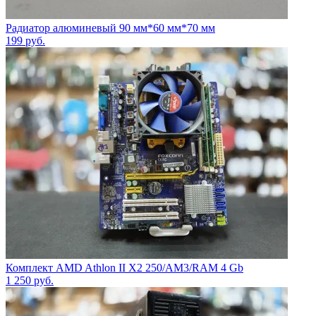
Радиатор алюминевый 90 мм*60 мм*70 мм
199
руб.
Комплект AMD Athlon II X2 250/AM3/RAM 4 Gb
1 250
руб.