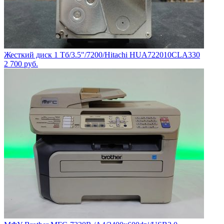
Жесткий диск 1 Тб/3.5"/7200/Hitachi HUA722010CLA330
2 700
руб.