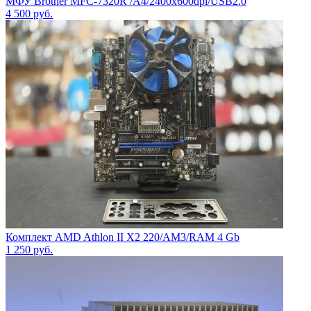
МФУ Brother MFC-7320R /A4/2400x600dpi/USB2.0
4 500
руб.
Комплект AMD Athlon II X2 220/AM3/RAM 4 Gb
1 250
руб.