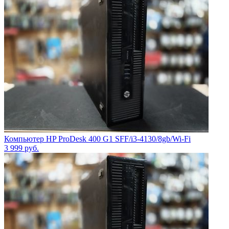
Компьютер HP ProDesk 400 G1 SFF/i3-4130/8gb/Wi-Fi
3 999
руб.