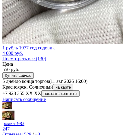
1 рубль 1977 год годовик
4 000
руб.
Посмотреть все (130)
Цена
550
руб.
Купить сейчас
5 дней
до конца торгов
(11 авг 2026 16:00)
Красноярск, Солнечный
на карте
+7 923 355 XX XX
показать контакты
Написать сообщение
ромка1983
247
Отзывы
+1529
/
−3