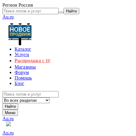
Регион
Россия
Найти
Au.ru
Каталог
Услуги
Распродажа с 1
₽
Магазины
Форум
Помощь
Блог
Найти
Меню
Au.ru
Au.ru