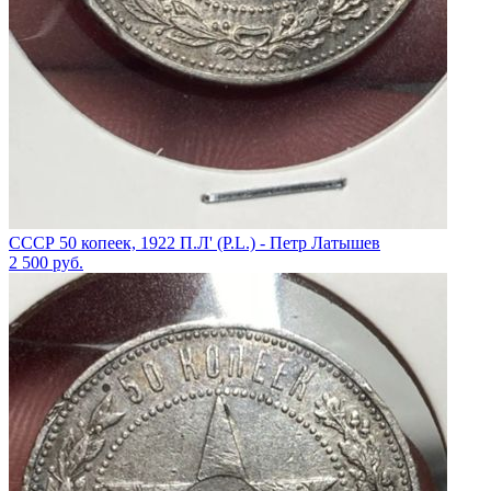
СССР 50 копеек, 1922 П.Л' (P.L.) - Петр Латышев
2 500
руб.