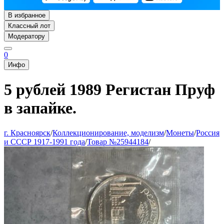
В избранное
Классный лот
Модератору
0
Инфо
5 рублей 1989 Регистан Пруф
в запайке.
г. Красноярск
/
Коллекционирование, моделизм
/
Монеты
/
Россия
и СССР 1917-1991 года
/
Товар №25944184
/