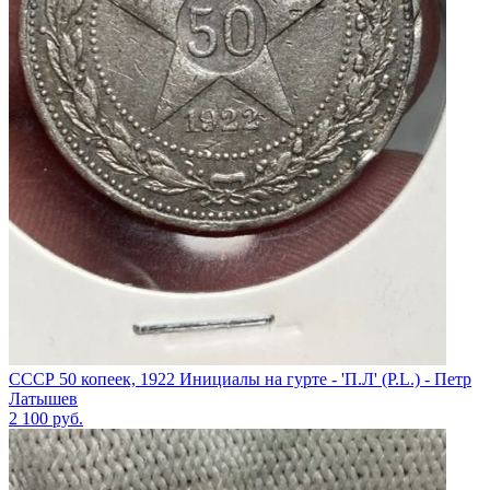
СССР 50 копеек, 1922 Инициалы на гурте - 'П.Л' (P.L.) - Петр
Латышев
2 100
руб.