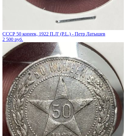
СССР 50 копеек, 1922 П.Л' (P.L.) - Петр Латышев
2 500
руб.