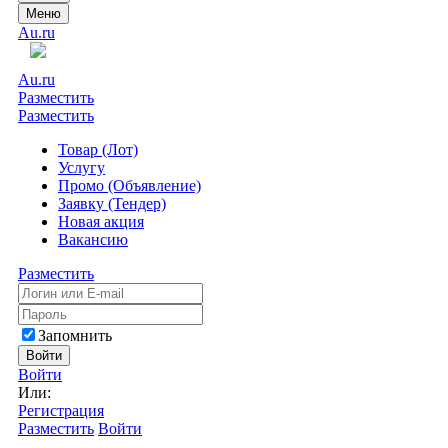
Меню
Au.ru
Au.ru
Разместить
Разместить
Товар (Лот)
Услугу
Промо (Объявление)
Заявку (Тендер)
Новая акция
Вакансию
Разместить
Запомнить
Войти
Войти
Или:
Регистрация
Разместить
Войти