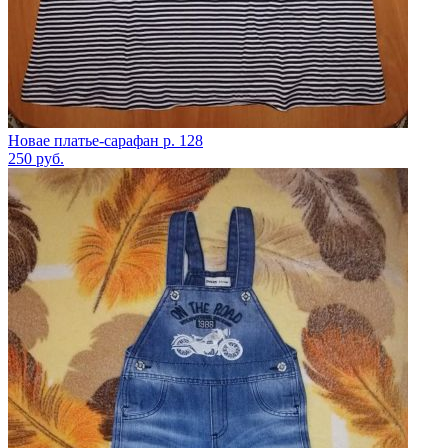
Новае платье-сарафан р. 128
250
руб.