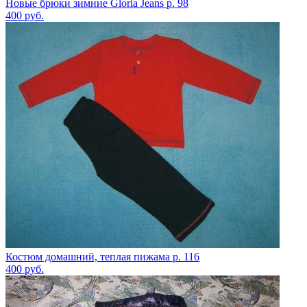
Новые брюки зимние Gloria Jeans р. 98
400
руб.
Костюм домашний, теплая пижама р. 116
400
руб.