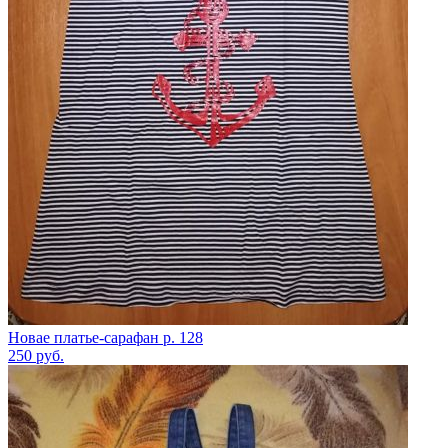
Новае платье-сарафан р. 128
250
руб.