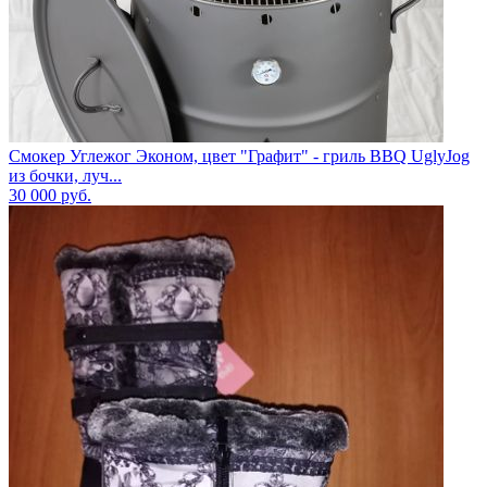
Смокер Углежог Эконом, цвет "Графит" - гриль BBQ UglyJog
из бочки, луч...
30 000
руб.