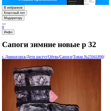
В избранное
Классный лот
Модератору
0
Инфо
Сапоги зимние новые р 32
г. Дивногорск
/
Дети растут
/
Обувь
/
Сапоги
/
Товар №25941890
/