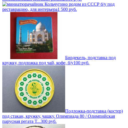
чайник Кольчугино родом из СССР б/у под
реставрацию, для интерьера
1 500
руб.
Бирдекель, подставка под
кружку, подложка под чай, кофе, б/у
100
руб.
Подложка-подставка (костер)
под стакан, кружку, чашку. Олимпиада 80 / Олимпийская
парусная регата T...
300
руб.