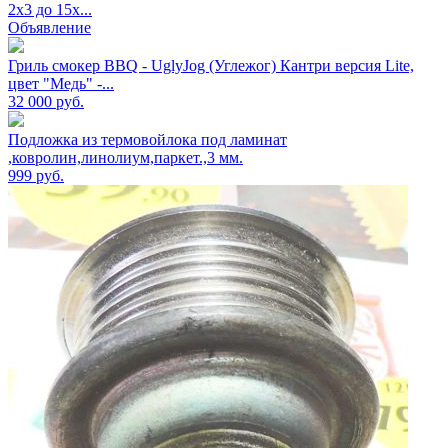
2х3 до 15х...
Объявление
Гриль смокер BBQ - UglyJog (Углежог) Кантри версия Lite,
цвет "Медь" -...
32 000
руб.
Подложка из термовойлока под ламинат
,ковролин,линолиум,паркет.,3 мм.
999
руб.