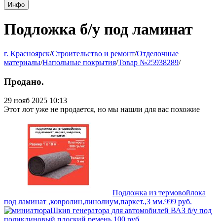
Инфо
Подложка б/у под ламинат
г. Красноярск
/
Строительство и ремонт
/
Отделочные
материалы
/
Напольные покрытия
/
Товар №25938289
/
Продано.
29 нояб 2025 10:13
Этот лот уже не продается, но мы нашли для вас похожие
Подложка из термовойлока
под ламинат ,ковролин,линолиум,паркет.,3 мм.
999
руб.
Шкив генератора для автомобилей ВАЗ б/у под
поликлиновый плоский ремень.
100
руб.