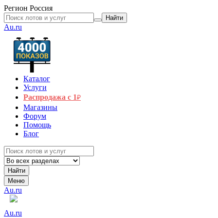
Регион
Россия
Найти
Au.ru
Каталог
Услуги
Распродажа с 1
₽
Магазины
Форум
Помощь
Блог
Найти
Меню
Au.ru
Au.ru