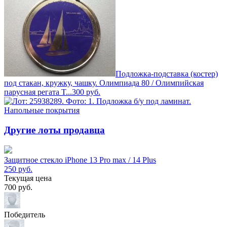
Подложка-подставка (костер)
под стакан, кружку, чашку. Олимпиада 80 / Олимпийская
парусная регата T...
300
руб.
Другие лоты продавца
Защитное стекло iPhone 13 Pro max / 14 Plus
250
руб.
Текущая цена
700
руб.
Победитель