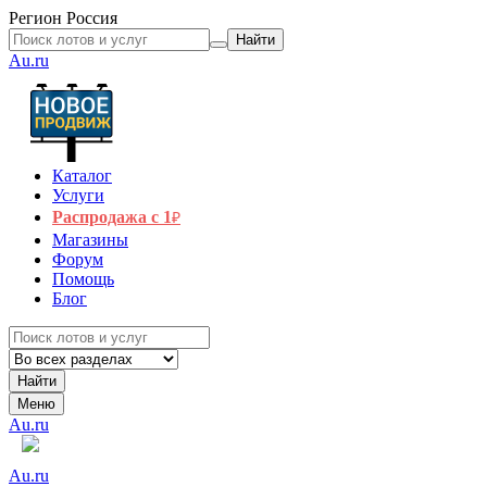
Регион
Россия
Найти
Au.ru
Каталог
Услуги
Распродажа с 1
₽
Магазины
Форум
Помощь
Блог
Найти
Меню
Au.ru
Au.ru