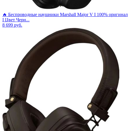
🔥 Беспроводные наушники Marshall Major V I 100% оригинал
I Цвет Черн...
8 699
руб.