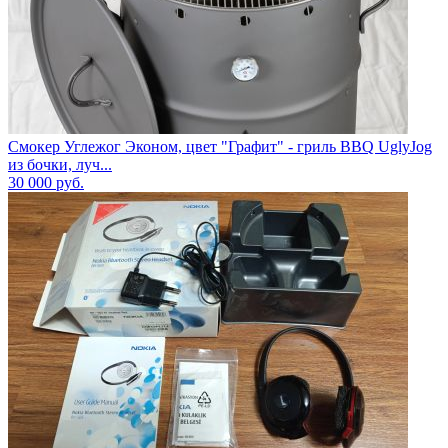
Смокер Углежог Эконом, цвет "Графит" - гриль BBQ UglyJog
из бочки, луч...
30 000
руб.