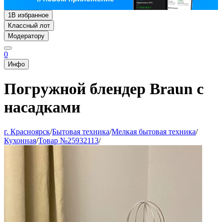
1
В избранное
Классный лот
Модератору
0
Инфо
Погружной блендер Braun с
насадками
г. Красноярск
/
Бытовая техника
/
Мелкая бытовая техника
/
Кухонная
/
Товар №25932113
/