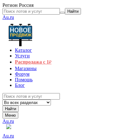
Регион
Россия
Найти
Au.ru
Каталог
Услуги
Распродажа с 1
₽
Магазины
Форум
Помощь
Блог
Найти
Меню
Au.ru
Au.ru