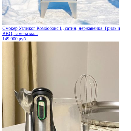
Смокер Углежог Комбобокс L, сатин, нержавейка. Гриль и
BBQ, замена ма...
149 900
руб.